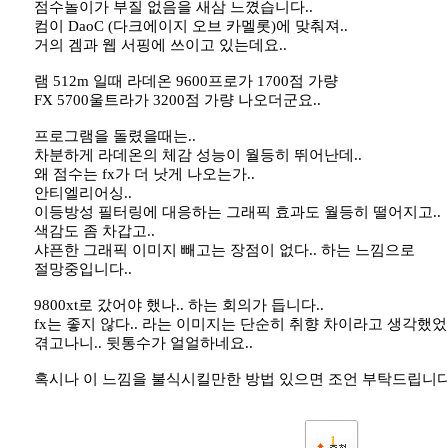
점수놀이가 부질 없음을 새삼 느꼈습니다..
컴이 DaoC (다크에이지 오브 카멜롯)에 맞춰져..
거의 겜과 웹 서핑에 쓰이고 있는데요..
램 512m 일때 라데온 9600프로가 1700점 가량
FX 5700울트라가 3200점 가량 나오더군요..
프로그램을 돌렸을때는..
차분하게 라데온의 체감 성능이 월등히 뛰어난데..
왜 점수는 fx가 더 낫게 나오는가..
안티엘리어싱..
이등방성 필터링에 대응하는 그래픽 효과도 월등히 떨어지고..
색감도 좀 차갑고..
샤픈한 그래픽 이미지 빼고는 장점이 없다.. 하는 느낌으로
절망중입니다..
9800xt로 갔어야 했나.. 하는 회의가 듭니다..
fx는 좋지 않다.. 라는 이미지는 단순히 취향 차이라고 생각했었
겪고나니.. 뒷통수가 얼얼하네요..
혹시나 이 느낌을 불식시킬만한 방법 있으면 조언 부탁드립니다.
1