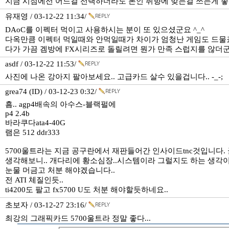
지금 시점에선 어느걸 선택하더라도 본인 취향에 맞는걸 쓰는게 좋
유재영 / 03-12-22 11:34/
DAoC를 이펙터 먹이고 사용하시는 분이 또 있으셨군요 ^_^
다옥만큼 이펙터 먹일때와 안먹일때가 차이가 엄청난 게임도 드물죠. 
다가 가끔 겜방에 FX시리즈로 돌릴려면 뭔가 만족 스럽지를 않더군요
asdf / 03-12-22 11:53/
사진에 나온 강아지 팔아보세요.. 고급카드 살수 있을겁니다.. -_-;
grea74 (ID) / 03-12-23 0:32/
흠.. agp4배속의 아수스-블랙펄에
p4 2.4b
바라쿠다ata4-40G
램은 512 ddr333
5700울트라는 지금 공구란에서 재판들어간 인사이드tnc것입니다. 글
생각해보니.. 개다리에 황소심장..시스템이라 그럴지도 하는 생각이
눈물 머금고 처분 해야겠습니다..
전 ATI 체질인듯..
ti4200도 팔고 fx5700 U도 처분 해야할듯하네요..
초보자 / 03-12-27 23:16/
최강의 그래픽카드 5700울트라 정말 좋다...