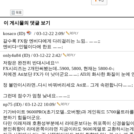
이 게시물의 댓글 보기
kosaco (ID)
/ 03-12-22 2:09/
갈수록 FX랑 엔비댜에게 다리걸리는 느낌.. ㅡㅡ;;
엔비댜=인텔이다에 한표 ㅡㅡ;
only4u84 (ID) / 03-12-22 2:42/
저랑은 완전히 반대시네요^^
FX시리즈는 2개만써봤는데..5900, 5800, 현재는 5800-0-;
저에겐 Ati보단 FX가 더 낫더군요ㅡㅡ; ATi의 화사한 화질이 눈에
정 불만이시라면..다시 바꿔버리세요 Ati로.. 그게 속편합니다ㅡㅡ
그런데 점수가 엄청 낮네요..ㅡㅡ;;
np75 (ID) / 03-12-22 10:09/
기가바이트 9600PRO(초기모델..오버짱)과 게인워드 5700울트
분하기 힘들더군요.
다만 이래저래 호환성부분에서 라데온보다는 쥐포쪽이 신경쓸일이 적
본인취향이 라데온쪽이라면 지금이라도 9600계열로 교환하시는게