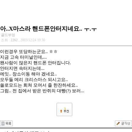
아..X마스라 핸드폰안터지네요.. ㅜ.ㅜ
골드부엉
조회 :
2262
, 2003/12/24 19:30
이런경우 또당하는군요.. ㅎㅎ
지금 고속 터미널인데,...
왠사람이 많은지 핸드폰 안터집니다.
안터지면 속터지는데...
에잇.. 장소이동 해야 겠네요..
모두들 메리 크리스마스 되시고요..
쏠로모드는 회쳐 모여서 즐 한잔하세요..
그럼.. 전 집에서 받은 반쥐의 대빵(?) 보러...
3