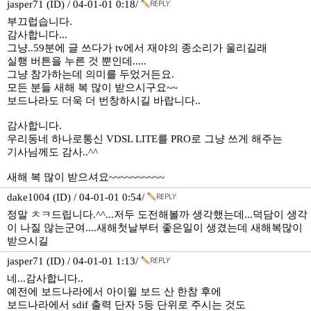
jasper71 (ID) / 04-01-01 0:18/
부끄럽습니다.
감사합니다...
그냥..59분에 글 쓰다가 tv에서 재야의 종소리가 울리길래
실행 버튼을 누른 것 뿐인데.....
그냥 참가하는데 의미를 두었거든요.
모든 분들 새해 복 많이 받으시구요~~
보드나라도 더욱 더 번창하시길 바랍니다..
감사합니다.
우리동네 하나로통신 VDSL LITE를 PRO로 그냥 쓰게 해주는
기사님께도 감사..^^
새해 복 많이 받으셔요~~~~~~~~~~
dake1004 (ID) / 04-01-01 0:54/
정말 ㅊㅋ드립니다.^^...저두 도전해볼까 생각했는데...덕담이 생각
이 나질 않는군여....새해첫날부터 좋은일이 생겼는데 새해복많이
받으시길
jasper71 (ID) / 04-01-01 1:13/
네...감사합니다..
예전에 보드나라에서 아이윌 보드 산 한참 후에
보드나라에서 sdif 출력 단자 5등 단위로 주시는 것도