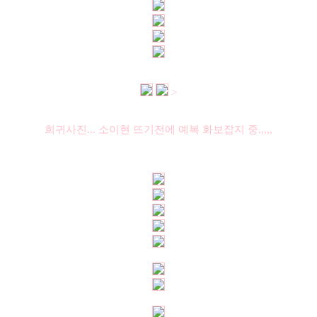
>
희귀사진... 소이현 뜨기전에 예복 화보잡지 중.,,,,