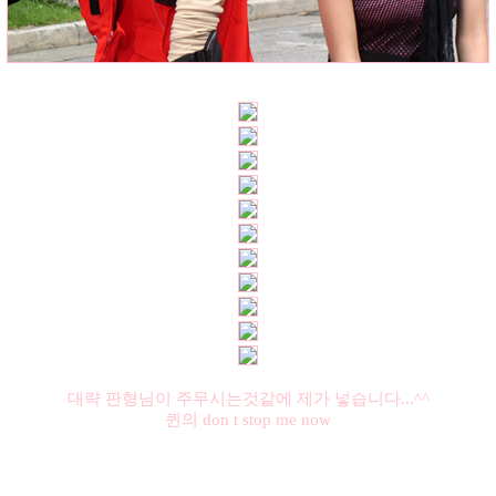
대략 판형님이 주무시는것같에 제가 넣습니다...^^
퀸의 don t stop me now