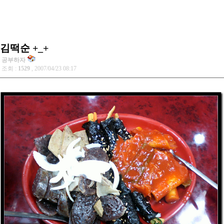
김떡순 +_+
공부하자
조회 :
1529
, 2007/04/23 08:17