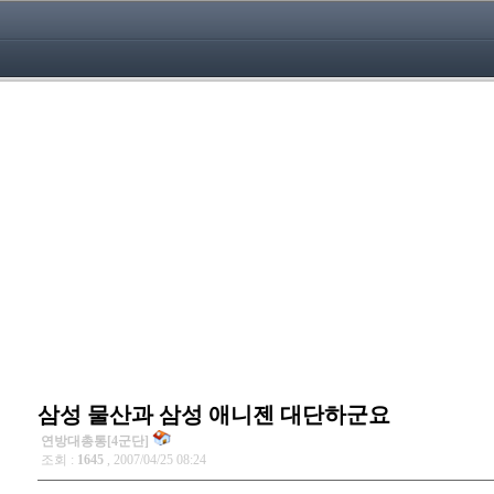
삼성 물산과 삼성 애니젠 대단하군요
연방대총통[4군단]
조회 :
1645
, 2007/04/25 08:24