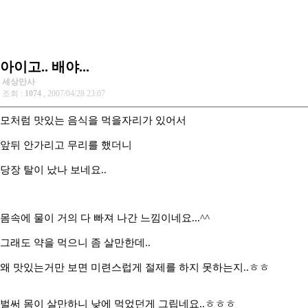
아이고.. 배야...
세상만사
조회 :
1074
, 2007/04/28 23:07
모처럼 맛있는 음식을 먹을자리가 있어서
앞뒤 안가리고 무리를 했더니
당장 탈이 났나 보네요..
몸속에 물이 거의 다 빠져 나간 느낌이네요...^^
그래도 약을 먹으니 좀 살만한데..
왜 맛있는거만 보면 미련스럽게 절제를 하지 못하는지..ㅎㅎ
벌써 몸이 살만하니 낮에 먹었던게 그립네요..ㅎㅎㅎ