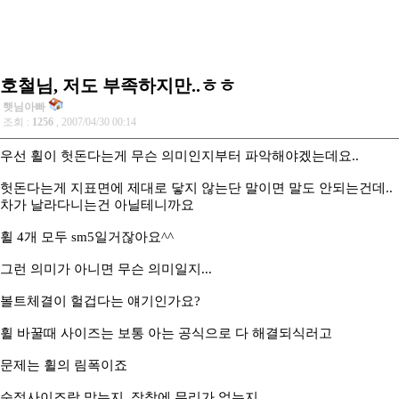
호철님, 저도 부족하지만..ㅎㅎ
햇님아빠
조회 :
1256
, 2007/04/30 00:14
우선 휠이 헛돈다는게 무슨 의미인지부터 파악해야겠는데요..
헛돈다는게 지표면에 제대로 닿지 않는단 말이면 말도 안되는건데..
차가 날라다니는건 아닐테니까요
휠 4개 모두 sm5일거잖아요^^
그런 의미가 아니면 무슨 의미일지...
볼트체결이 헐겁다는 얘기인가요?
휠 바꿀때 사이즈는 보통 아는 공식으로 다 해결되식러고
문제는 휠의 림폭이죠
순정사이즈랑 맞는지, 장착에 무리가 없는지..