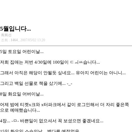
5월입니다...
최희선
조회 :
1464
, 2007/05/02 13:20
5일 토요일 어린이날...
저희 집애는 저번 4/30일에 100일이 ㅤㄷㅚㅆ습니다...
그래서 아직은 해당이 안될듯 싶네요... 유아지 어린이는 아니니...
그리고 백일 선물로 책을 샀기에... -_-
8일 화요일 어버이날...
어제 밤에 티켓x크와 x터파크에서 같이 로그인해서 더 자리 좋은쪽
으로 예매했습니다...
4장... -ㅁ- 바쁜일이 없으셔서 꼭 보셨으면 좋겠네요...
15일 화요일 스승의날... 별다른 예정없음...