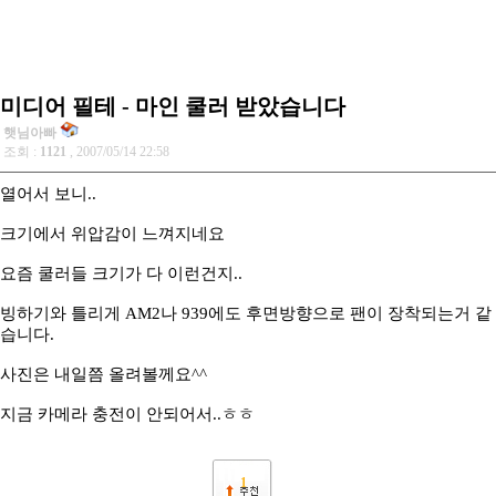
미디어 필테 - 마인 쿨러 받았습니다
햇님아빠
조회 :
1121
, 2007/05/14 22:58
열어서 보니..
크기에서 위압감이 느껴지네요
요즘 쿨러들 크기가 다 이런건지..
빙하기와 틀리게 AM2나 939에도 후면방향으로 팬이 장착되는거 같
습니다.
사진은 내일쯤 올려볼께요^^
지금 카메라 충전이 안되어서..ㅎㅎ
1