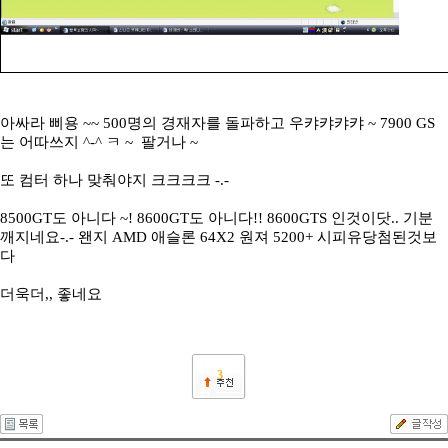
아싸라 삐용 ~~ 500명의 경재자를 돌파하고 우캬캬캬캬 ~ 7900 GS
는 어따쓰지 ^-^ ㅋ ~ 팔거나 ~
또 컴터 하나 맞춰야지 크크크크 -.-
8500GT도 아니다 ~! 8600GT도 아니다!! 8600GTS 인것이닷.. 기분
깨지네요-.- 왠지 AMD 애슬론 64X2 원져 5200+ 시피유당첨된것보
다
더욱더,, 좋네요
3