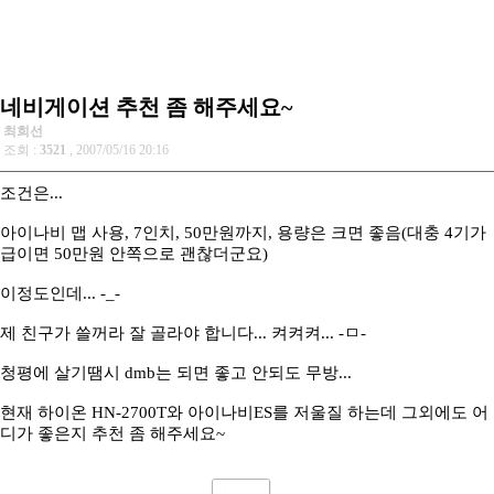
네비게이션 추천 좀 해주세요~
최희선
조회 :
3521
, 2007/05/16 20:16
조건은...
아이나비 맵 사용, 7인치, 50만원까지, 용량은 크면 좋음(대충 4기가
급이면 50만원 안쪽으로 괜찮더군요)
이정도인데... -_-
제 친구가 쓸꺼라 잘 골라야 합니다... 켜켜켜... -ㅁ-
청평에 살기땜시 dmb는 되면 좋고 안되도 무방...
현재 하이온 HN-2700T와 아이나비ES를 저울질 하는데 그외에도 어
디가 좋은지 추천 좀 해주세요~