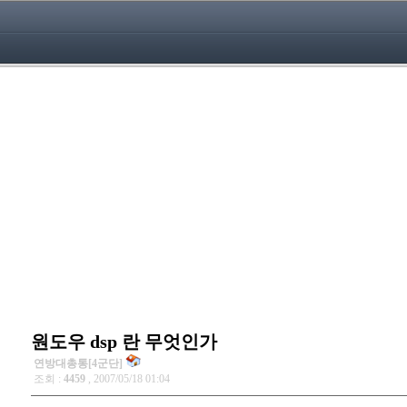
원도우 dsp 란 무엇인가
연방대총통[4군단]
조회 :
4459
, 2007/05/18 01:04