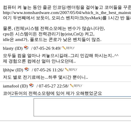
컴퓨터 켜 놓는 동안 줄곧 인코딩/렌더링을 걸어놓고 코어들을 꾸
http://www.tomshardware.com/2007/05/04/which_is_the_best_mains
여기 두번째에서 보듯이, 오피스 벤치마크(SysMark)를 1시간 반 
물론, (전체)시스템 전력소모에는 변수가 많습니다만,
cpu든 시스템이든 전력관리기능(eist,CnQ) 켜고,
idle은 amd가, 풀로드는 콘로가 낮은 벤치들이 많죠.
blasty (ID)
/ 07-05-26 9:49/
모두들 컴을 얼마나 켜놓으시길래..그리 민감해 하시는지..^^
제 경험으론 컴에선 얼마 안나오던데..
ljhhjw (ID)
/ 07-05-26 11:26/
저도 별로 전기료에는...하루 몇시간 뿐이니..
iamafool (ID)
/ 07-05-27 22:58/
코어2듀어의 전력소모량에 있어 제가 오해했었군요