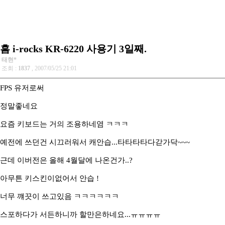
흠 i-rocks KR-6220 사용기 3일째.
태현*
조회 :
1837
, 2007/05/25 21:01
FPS 유저로써
정말좋네요
요즘 키보드는 거의 조용하네염 ㅋㅋㅋ
예전에 쓰던건 시끄러워서 캐안습...타타타타다갇가닥~~~
근데 이버전은 올해 4월달에 나온건가..?
아무튼 키스킨이없어서 안습 !
너무 꺠끗이 쓰고있음 ㅋㅋㅋㅋㅋㅋ
스포하다가 서든하니까 할만은하네요...ㅠㅠㅠㅠ