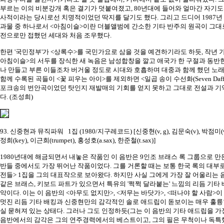
부르는 이의 비분강개 혹은 결기가 덧붙여졌고, 80년대에 들어와 얼마간 자기
사적이라는 당시로선 치명적이었던 딱지를 달기도 했다. 그리고 드디어 1987년 
과물 중 하나로서 <아침이슬>이란 더블앨범에 간소한 기타 반주의 원곡이 그대
전으로만 접했던 세대와 처음 조우했다.
한편 '국민정부'가 <상록수>를 국민가요로 삼을 것을 예견하기라도 하듯, 작년 가
아침이슬>의 서두를 장식한 새 녹음은 남성합창을 깔고 애국가 한 구절과 동반
나 만들고 부른 이들조차 버거울 정도로 시대와 호흡하며 대중과 함께 했던 노래
함께 수록된 곡들이 <꽃 피우는 아이>를 제외하면 <일곱 송이 수선화(Seven Daffod
포크송의 번안곡이었던 탓인지 재발매의 기회를 얻지 못하고 그대로 전설과 기억
다. (조성희)
93. 신중현과 뮤직파워 1집 (1980/지구레코드) [신중현(v, g), 김문숙(v), 박점미(v)
정희(key), 이근희(trumpet), 홍성호(a.sax), 한준철(t.sax)]
1980년대에 해금되면서 내놓은 작품인 이 음반은 9인조 브래스 록 그룹으로 만
반들 중에서도 가장 뛰어난 작품이었다. 그를 거론할 때는 보통 한국 록의 대부
전들> 1집을 그의 대표작으로 보아왔다. 하지만 사실 그에게 가장 잘 어울리는
같은 브래스, 키보드 파트가 있으면서 특유의 '쩍쩍 달라붙는' 느낌의 리듬 기타 배킹
악이다. 이는 이 음반의 <아무도 없지만>, <저무는 바닷가>, <떠나야 할 사람>이
멋진 리듬 기타 배킹과 신중현만의 감각적인 솔로 애드립이 돋보이는 매우 훌륭한
실 묻혀져 있는 상태다. 그러나 그도 인정하듯(그는 이 음반의 기타 애드립을 가
음반에서의 감각은 그의 연주경력에서의 베스트이고, 그의 필은 무척이나 독특했