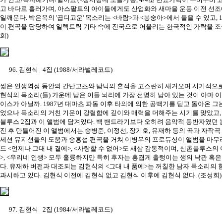
고 바다로 흘러가며, 아스팔트의 아이들에게도 산업화와 새마을 운동 이전 선
일깨운다. 박은옥의 '곱디고운' 목소리는 <바람>과 <봉숭아>에서 들을 수 있고,
이 편곡을 담당하여 일렉트릭 기타 속에 진국으로 어울리는 한국적인 가락을 조율
희)
96. 김현식 4집 (1988/서라벌레코드)
짧은 인생역정 동안의 간난고초와 탐닉의 흔적을 고스란히 새겨오며 시기적으로
현식의 목소리(들) 가운데 남은 이들 뇌리에 가장 선명히 남아 있는 것이 아마 
이스가 아닐까. 1987년 대마초 파동 이후 타의에 의한 공백기를 딛고 돌아온 그
었으나 목소리의 거친 기운이 강렬함에 깊이와 매력을 더해주는 시기를 맞았고,
블루스 2집과 이 앨범에 담겨있다. 백 밴드라기보다 오히려 음악적 동반자였던 
진 후 만들어진 이 앨범에서는 송병준, 이정선, 장기호, 유재하 등의 곡과 자작곡 
세션 뮤지션들의 도움과 송홍섭 편곡을 거쳐 이병우의 프로듀싱이 앨범을 마무
드 <언제나 그대 내 곁에>, <사랑할 수 없어>도 새삼 감동적이며, 신촌블루스
>, <우리네 인생> 모두 훌륭하지만 특히 후자는 흥겹게 출렁이는 생의 낙관 혹
다. 유재하 버전과 대조되는 김현식의 <그대 내 품에>는 꺼칠한 남자 목소리의
과시하고 있다. 김현식 이전에 김현식 없고 김현식 이후에 김현식 없다. (조성희)
97. 김현식 2집 (1984/서라벌레코드)