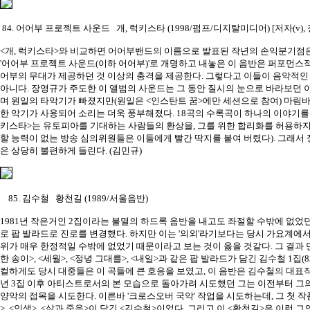
84. 어어부 프로젝트 사운드 개, 럭키스타 (1998/펌프/디지탈미디어) [저자(v), 장영규(v,
<개, 럭키스타>와 비교하면 어어부밴드의 이름으로 발표된 작년의 손익분기점은
'어어부 프로젝트 사운드(이하 어어부)'로 개명하고 내놓은 이 음반은 퍼포먼스
어부의 무대가 제공하던 것 이상의 충격을 제공한다. 그렇다고 이들이 음악적인
아니다. 장영규가 주도한 이 앨범의 사운드는 그 동안 질시의 눈으로 바라보던 
며 원일의 타악기가 빠졌지만(원일은 <인스탄트 꿈>에만 세션으로 참여) 마림바,
한 악기가 사용되어 소리는 더욱 풍부해졌다. 18곡의 수록곡이 하나의 이야기를 
키스타>는 유토피아를 기대하는 사람들의 환상을, 그를 위한 합리화를 허용하지
할 능력이 없는 방송 심의위원들은 이들에게 빨간 딱지를 붙여 버렸다). 그래서
은 상당히 불편하게 들린다. (김민규)
85. 김수철 황천길 (1989/서울음반)
1981년 작은거인 2집이라는 불멸의 하드록 음반을 내고도 좌절할 수밖에 없었
로 팝 발라드로 진로를 변경했다. 하지만 이는 '의외'라기보다는 당시 가요계에서
위가 매우 한정적일 수밖에 없었기 때문이라고 보는 것이 옳을 것같다. 그 결과 
한 송이>, <세월>, <정녕 그대를>, <내일>과 같은 팝 발라드가 담긴 김수철 1집
컬하게도 당시 대중들은 이 곡들에 큰 호응을 보였고, 이 음반은 김수철의 대표작이
년 3집 이후 아티스트로서의 본 모습으로 돌아가려 시도했던 그는 이전부터 
양악의 접목을 시도한다. 이른바 '크로스오버 국악' 작업을 시도하는데, 그 첫 작품
>, <인생>, <삶과 죽음>이 담긴 <김수철>이었다. 그리고 이 <황천길>은 이런 