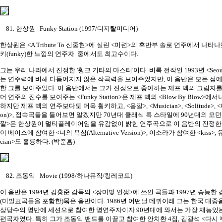
81. 한상원 Funky Station (1997/디지탈미디어)
한상원은 <A Tribute To 신중현>에 실린 <미련>의 후반부 솔로 연주에서 나
키(funky)한 느낌의 연주자 중에서도 최고수이다.
그는 우리 나라에서 진정한 '훵크 기타의 마스터'이다. 비록 전작인 1993년 <Seoul, So
는 연주력에 비해 다듬어지지 않은 작곡력을 보여주었지만, 이 음반은 모든 점
한 그를 보여주었다. 이 음반에서는 그가 진정으로 좋아하는 제프 벡의 그림자를 
더 연주의 진수를 보여주는 <Funky Station>은 제프 벡의 <Blow By Blow>
하지만 제프 벡의 연주보다도 더욱 훵키하고, <음깔>, <Musician>, <Solitude>, <너의 
on)>, 접속곡들을 들어보면 알겠지만 70년대 클래식 록 스타일에 90년대의 모
깔>은 한상원이 멀티플레이어임을 유감없이 밝힌 연주곡으로 이 음반의 진정한
이 베이스에 참여한 <너의 욕심(Alternative Version)>, 이소라가 참여한 <kiss>
cian>도 훌륭하다. (박준흠)
82. 조동익 Movie (1998/하나뮤직/킹레코드)
이 음반은 1994년 김홍준 감독의 <장미빛 인생>에 쓰인 곡들과 1997년 송능한 감
(미발표곡들을 포함한)묶은 음반이다. 1986년 어떤날 데뷔이래 그는 한국 대
상당수의 명반에 세션으로 참여한 명연주자이자 90년대에 와서는 가장 재능있
편곡자였다. 특히 그가 조동익 밴드를 이끌고 참여한 안치환 4집, 김광석 <다시 