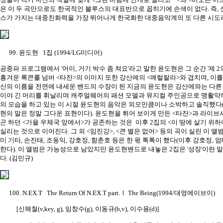
은 이 두 곡만으로도 한국적인 블루스의 대표반으로 꼽히기에 손색이 없다. 즉,
스가 가지는 대중친화력을 가장 뛰어나게 한국화한 대중음악계의 또 다른 시도라 할
99. 윤도현 1집 (1994/LG미디어)
공중파 프로그램에서 '어이, 거기 박수 좀 쳐요'라고 말한 윤도현은 그 순간 '제 2
흥겨운 록큰롤 넘버 <타잔>의 이미지 또한 강산에의 <예럴랄라>와 겹치며, 이를
신의 이름을 전면에 내세운 밴드의 수장이 된 지금의 윤도현은 강산에와는 다른
이야 긴 머리를 휘날리며 캐주얼웨어의 패션 모델과 뮤지컬 주인공으로 맹활약
의 모습을 하고 있는 이 시절 윤도현의 음악은 외모만큼이나 소박하고 솔직했다
현의 말은 정말 그다운 표현이다). 윤도현을 튀어 보이게 만든 <타잔>과 라이브
곤 하던 <가을 우체국 앞에서>가 공존하는 것은 이후 2집의 <이 땅에 살기 위하여
실리는 것으로 이어진다. 그 외 <임진강>, <큰 별은 없어> 등의 곡이 실린 이 
미 기타, 손진태, 조동익, 강호정, 함춘호 등은 한 몫 톡톡이 했다(이후 강호정,
한다). 이 앨범은 가능성으로 남았지만 윤도현밴드로 내놓은 2집은 '성장'이란 
다. (김민규)
100. N.EX.T The Return Of N.EX.T part.Ⅰ The Being(1994/대영에이브이)
[신해철(v,key, g), 임창수(g), 이동규(b,v), 이수용(d)]