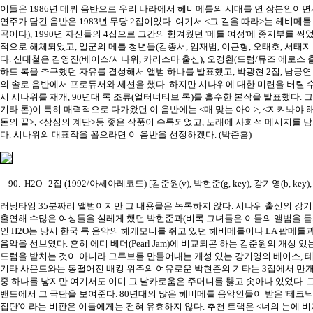
이들은 1986년 데뷔 음반으로 우리 나라에서 헤비메틀의 시대를 연 장본인이
연주가 담긴 음반은 1983년 무당 2집이었다. 여기서 <그 길을 따라>는 헤비
곡이다), 1990년 자신들의 4집으로 그간의 힘겨웠던 '메틀 여정'에 종지부를 찍
적으로 해체되었고, 일군의 메틀 청년들(김종서, 임재범, 이근형, 오태호, 서태
다. 신대철은 김영진(베이스/시나위, 카리스마 출신), 오경환(드럼/뮤즈 에로스 
하드 록을 추구했던 자유를 결성해서 앨범 하나를 발표했고, 박광현 2집, 남궁연
의 솔로 음반에서 프로듀서와 세션을 했다. 하지만 시나위에 대한 미련을 버릴 수
시 시나위를 재개, 90년대 록 조류(얼터너티브 록)를 흡수한 본작을 발표했다.
기타 톤)이 특히 매력적으로 다가왔던 이 음반에는 <매 맞는 아이>, <지켜봐야 해>
돈의 끝>, <상심의 계단>등 좋은 작품이 수록되었고, 노래에 사회적 메시지를 
다. 시나위의 대표작을 꼽으라면 이 음반을 선정하겠다. (박준흠)
90. H2O 2집 (1992/아세아레코드) [김준원(v), 박현준(g, key), 강기영(b, key),
러닝타임 35분짜리 앨범이지만 그 내용물은 녹록하지 않다. 시나위 출신의 강기
출연해 수많은 여성들을 설레게 했던 박현준과(비록 그녀들은 이들의 앨범을 듣
인 H2O는 당시 한국 록 음악의 헤게모니를 쥐고 있던 헤비메틀이나 LA 팝메틀
음악을 선보였다. 흔히 에디 베더(Pearl Jam)에 비교되곤 하는 김준원의 개성
드럼을 받치는 것이 아니라 그루브를 만들어내는 개성 있는 강기영의 베이스, 
기타 사운드와는 동떨어진 배킹 위주의 여유로운 박현준의 기타는 3집에서 만개
중 하나를 낳지만 여기서도 이미 그 날카로움은 주머니를 뚫고 솟아나 있었다. 그
밴드에서 그 극단을 보여준다. 80년대의 많은 헤비메틀 음악인들이 받은 '테크
집단'이라는 비판은 이들에게는 전혀 유효하지 않다. 추천 트랙은 <너의 눈에 비치