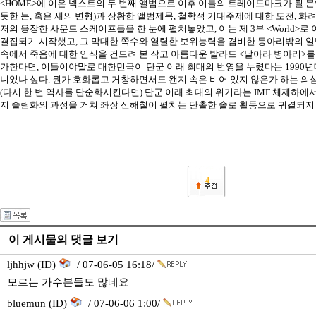
<HOME>에 이은 넥스트의 두 번째 앨범으로 이후 이들의 트레이드마크가 될 
듯한 눈, 혹은 새의 변형)과 장황한 앨범제목, 철학적 거대주제에 대한 도전, 
저의 웅장한 사운드 스케이프들을 한 눈에 펼쳐놓았고, 이는 제 3부 <World>로
결집되기 시작했고, 그 막대한 쪽수와 열렬한 보위능력을 겸비한 동아리밖의 
속에서 죽음에 대한 인식을 건드려 본 작고 아름다운 발라드 <날아라 병아리>를
가한다면, 이들이야말로 대한민국이 단군 이래 최대의 번영을 누렸다는 1990
니었나 싶다. 뭔가 호화롭고 거창하면서도 왠지 속은 비어 있지 않은가 하는 의
(다시 한 번 역사를 단순화시킨다면) 단군 이래 최대의 위기라는 IMF 체제하에
지 슬림화의 과정을 거쳐 좌장 신해철이 펼치는 단촐한 솔로 활동으로 귀결되지 
4
이 게시물의 댓글 보기
ljhhjw (ID)
/ 07-06-05 16:18/
모르는 가수분들도 많네요
bluemun (ID)
/ 07-06-06 1:00/