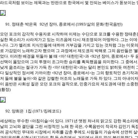
라드곡처럼 보이는 제목과는 딴판으로 한국에서 몇 안되는 베이스가 돋보이는 명
91. 정태춘·박은옥 92년 장마, 종로에서 (1993/삶의 문화/한국음반)
모던 포크의 감각적 수용자로 시작하여 이제는 수단으로 포크를 수용한 정태춘
실한 목소리가 사라져가고 있는 이즈음에 다시 재조명되어 마땅하다. 그는 이
니다. 그가 엘리트 지식인들에 대하여 거부감을 가지고 있는 것처럼 그는 이웃의
로 가감없이 노래하고자 했으며 그 과정에서 제도권의 박해로 그의 음반들은 '불
었다. 이러한 배경을 뒤돌아 볼 때 <아! 대한민국>과 <92년 장마, 종로에서> 
선택이 옳았으며 그의 투쟁이 조그마한 승리를 획득했음을 의미한다. 그 중에서
낮게 읊조리는 절규가 가득 찬 <아! 대한민국>과는 달리 본인도 밝히듯 여전히
다 일상적인 정서에 가까이한 <92년 장마, 종로에서>는 그의 향토적인 초기작
저 들에 불을 놓아>와 같은 강렬한 어조의 노래들로 가득 차 있다. 그의 아내이
이 음반은 사회성 짙은 모던 포크의 걸작으로, 민중가요의 제도권에 대한 소중한
(황정)
92. 양희은 1집 (1971/킹레코드)
세상에는 무수한 <아침이슬>이 있다. 1971년 앳된 처녀의 맑고도 강한 목소리
날의 고뇌와 결단을 그린 서정적인 노래 한 곡은, 수록음반이 작곡자 김민기 
려 공식적인 무대와 시장에서 자취를 감춘 후에도 사람들의 가슴속에 선연히 
과잉우려를 실현시키기라도 할 듯 술집에서, 거리에서 끝도 없이 불리워졌다. 그