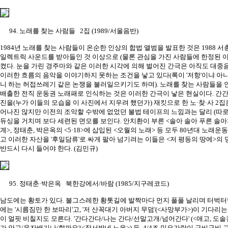
94. 노래를 찾는 사람들 2집 (1989/서울음반)
1984년 노래를 찾는 사람들이 온순한 인상의 합법 앨범을 발표한 것은 1988 
일렉트릭 사운드를 받아들인 것 이상으로 (물론 관심을 가진 사람들에 한정된 
켰다. 눈을 가린 경주마와 같은 이러한 시각에 의해 벌어진 간극은 아직도 대중
이러한 흐름의 음악을 이야기하지 못하는 조건을 낳고 있다(록이 '저항'이냐 아니냐
니 하는 허접쓰레기 같은 논쟁을 불러일으키기도 하며). 노래를 찾는 사람들을 안
배출한 전직 운동권 노래패로 인식하는 것은 이러한 간극이 낳은 현실이다. 간
진을(누가 이들의 모습을 이 사진에서 지우려 했던가) 재킷으로 한 노·찾·사 2
어나진 않지만 이전의 조악할 수밖에 없었던 불법 테이프의 느낌과는 달리 (따로
듀싱을 거치며 보다 세련된 면모를 보인다. 안치환이 부른 <솔아 솔아 푸른 솔아>
계>, 정태춘, 박은옥의 <5·18>에 삽입된 <오월의 노래> 등 모두 80년대 노래
고 이러한 자산을 '후일담류'로 싸게 팔아 넘기려는 이들은 <저 평등의 땅에>의
반드시 다시 들어야 한다. (김민규)
95. 정태춘·박은옥 북한강에서/바람 (1985/지구레코드)
남도에는 황토가 있다. 불그스레한 황톳길에 발짝마다 먼지 풀풀 날리며 터벅터
에는 '시름짐만 한 보따리'고, '저 산꼭대기 아버지 무덤'(<사망부가>)이 기다리
이 얼핏 비칠지도 모른다. '간다간다/나는 간다/선말고개/넘어간다' (<애고, 도솔천
가 안고/육자배기나/할까요'(<장서방네 노을>) 등, 4/4조 민요가락이 구비구비 