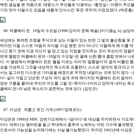
벽한 결실을 본 작품으로, 태평소가 주선율로 이용되는 <황천길>, 아쟁이 주선율
기의 맛이 이럴수도 있음을 새롭게 인식시킨 '퓨전 국악'의 이정표였다. (박준흠)
86. 허클베리 핀 18일의 수요일 (1998/강아지 문화 예술) [이기용(g, b), 남상아(v,
세상에는 화려한 조명을 주식으로 삼는 이들이 있는 반면 그 빛의 불순함을 못 
하지만 이들 스스로 '어둠의 자식들' 이길 원한 것이 아니다. 이들에게 왜 이를
냐고 묻기 전에 지금 자신이 발 딛고 있는 지점을 인지하는 것이 우선이지 않을까
번재 앨범인 허클베리 핀의 <18일의 수요일>은 올해 신촌/홍대 클럽 씬에서 나
다. 이 앨범에서 허클베리 핀은 '불을 지르는 아이'와 '절름발이'의 꿈의 비틀린
성을 각성하고 그것을 내성적인 목소리로 표출한다. 스스로 '광의의 펑크'라고 
서는 일그러진 디스토션 기타음을 배경으로 무작정 내달리는 것에 있지 않다. <갈
다> 같이 거칠고 단순한 구성의 곡이 쉽게 귀에 채이지만 허클베리 핀의 음악이 
양은 구름을 몰아내/우리의 지도를 그릴 것<죽이다>)'이라고 당차게 내치는 목
클베리 핀>의 낮은 목소리가 공존하는 것에 있다. (김민규)
87. 이상은 외롭고 웃긴 가게 (1997/킹레코드)
이상은은 1988년 MBC 강변가요제에서 <담다디>로 대상을 차지하면서 가요
이다. 데뷔시는 탬버린을 들고 무대에서 춤추며 노래하는 어린 가수에 불과했었
으로서의 가능성을 눈치채기에는 사실 불가능했었다. 하지만 1992년에 이상은