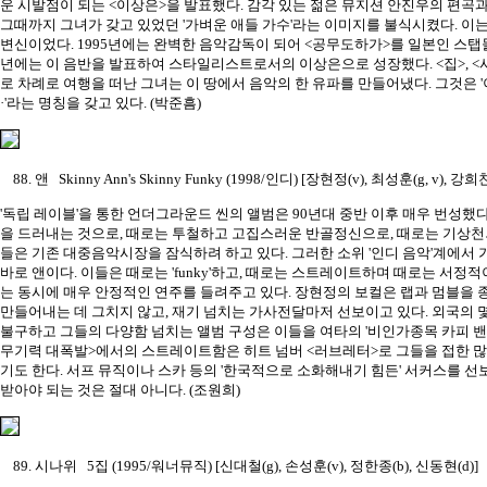
운 시발점이 되는 <이상은>을 발표했다. 감각 있는 젊은 뮤지션 안진우의 편곡
그때까지 그녀가 갖고 있었던 '가벼운 애들 가수'라는 이미지를 불식시켰다. 이
변신이었다. 1995년에는 완벽한 음악감독이 되어 <공무도하가>를 일본인 스탭들
년에는 이 음반을 발표하여 스타일리스트로서의 이상은으로 성장했다. <집>, <사
로 차례로 여행을 떠난 그녀는 이 땅에서 음악의 한 유파를 만들어냈다. 그것은 
·'라는 명칭을 갖고 있다. (박준흠)
88. 앤 Skinny Ann's Skinny Funky (1998/인디) [장현정(v), 최성훈(g, v), 강희
'독립 레이블'을 통한 언더그라운드 씬의 앨범은 90년대 중반 이후 매우 번성했
을 드러내는 것으로, 때로는 투철하고 고집스러운 반골정신으로, 때로는 기상
들은 기존 대중음악시장을 잠식하려 하고 있다. 그러한 소위 '인디 음악'계에서
바로 앤이다. 이들은 때로는 'funky'하고, 때로는 스트레이트하며 때로는 서정
는 동시에 매우 안정적인 연주를 들려주고 있다. 장현정의 보컬은 랩과 멈블을
만들어내는 데 그치지 않고, 재기 넘치는 가사전달마저 선보이고 있다. 외국의 
불구하고 그들의 다양함 넘치는 앨범 구성은 이들을 여타의 '비인가종목 카피 밴
무기력 대폭발>에서의 스트레이트함은 히트 넘버 <러브레터>로 그들을 접한 
기도 한다. 서프 뮤직이나 스카 등의 '한국적으로 소화해내기 힘든' 서커스를 
받아야 되는 것은 절대 아니다. (조원희)
89. 시나위 5집 (1995/워너뮤직) [신대철(g), 손성훈(v), 정한종(b), 신동현(d)]