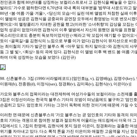
전인권과 함께 80년대를 상징하는 보컬리스트로서 고 김현식을 빼놓을 수 없다. 
발라드' 가수로 폄하한다면 6,70년대 국내 록의 대부분을 '밤무대 사운드'라고 말하
80년 <봄·여름·가을·겨울>, <당신의 모습>이 실린 데뷔 앨범의 처참한 실패 이
이 앨범의 성공은 김현식을 공중파와 공연장 모두에서 환영받는 이로 변모시켰다
했어요>의 멜랑콜리가 지대한 공헌을 했고(이러한 '소녀취향'의 감상을 꼬집는 
업적 성공이 없었더라면 김현식이 이후 앨범에서 자신의 원했던 음악을 표현할 
목소리만으로도 충분히 독보적이었지만 (<뭐라고 딱 꼬집어 얘기할 수 없어요>
듯이 <골목길>을 김현식의 느낌으로 부를 이가 없다) 김현식이 뮤지션으로 비중
는 최이철의 기타가 발군인 블루스 록 <아무 말도 하지 말아요>와 김현식의 샤우
둠 그 별 빛>, <회상> 등의 곡에 있다. 김현식은 이 앨범 이후 백 밴드 봄·여름·
하며 더욱 성장하는 모습을 보였다. (김민규)
98. 신촌블루스 3집 (1990/서라벌레코드) [엄인호(g, v), 김영배(g), 김명수(key), 
이원재(b), 전종원(d), 이정식(sax), 정경화(v), 김미옥(v), 김현식(v), 이은미(v)]
가요와 블루스의 접목이라는 대전제하에 여성가수들의 보컬이라는 소전제를 
3집은 이정선이라는 한국적 블루스 기타의 모범이 떠났음에도 불구하고 '엄인
손꼽히고 있다. 엄인호의 기타는 그것이 독학에 의한 것이기에 때문에 가질 수 
이러한 면 때문에 신촌블루스의 '가요 블루스'는 곧 엄인호의 기타와 동격의 의미
호의 기타는 객원으로 참여한 보켤과 절묘하게 어울리는 애드립에서 더욱 더 그 
3집에서도 1, 2집의 한영애, 김현식에 못지 않은 이은미, 정경화라는 걸출한 여
위기를 자아내고 있다. 다소 록적 톤을 가진 이은미와 애절한 고음역을 지닌 
성들이 각기 자신의 색깔에 맞게 <그댄 바람에 안개로 날리고···>와 <비오는 어