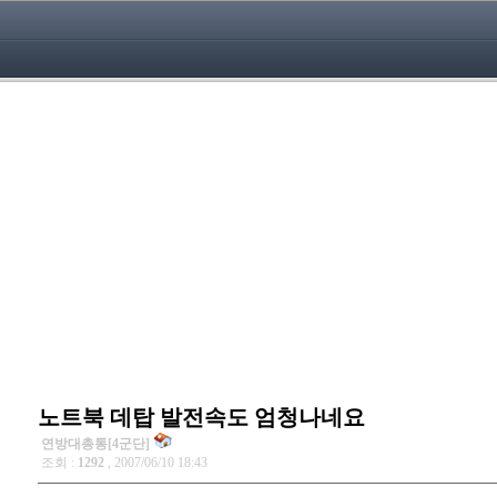
노트북 데탑 발전속도 엄청나네요
연방대총통[4군단]
조회 :
1292
, 2007/06/10 18:43