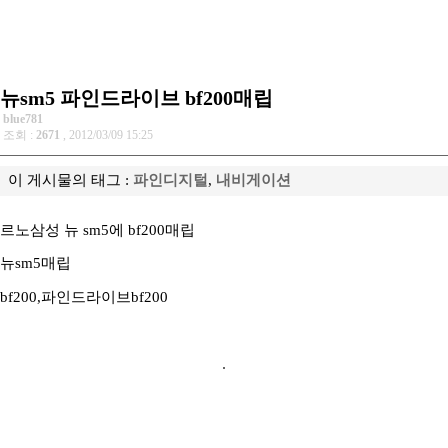
뉴sm5 파인드라이브 bf200매립
blue781
조회 :
2671
, 2012/03/09 15:25
이 게시물의 태그 :
파인디지털
,
내비게이션
르노삼성 뉴 sm5에 bf200매립
뉴sm5매립
bf200,파인드라이브bf200