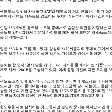
패키지 구성은 브라켓이 포함된 마지막 리테일 컨슈머 제품이다.
샌드포스 칩셋을 사용하고 SATA3 대역폭에 거의 근접하는 읽기 쓰
펙이지만 여느 제품들을 압도하는 수치이기는 하다. 하지만 스펙 때문에
인텔 SSD 520은 울트라 노트북 중에서도 슬림한 외관을 자랑하는 제
품들도 있다. 그래서 검은색 가이드를 제거 하게 되면은 약 6.6m
을 생각해두었다.
일반 SSD와 비교를 해보았다. 삼성의 S470제품과의 두께 비교에서 
뜯어 보고 나서 SSD이 이상한 검은색 가이드가 있어서 의아했는데 
분해는 참 쉽다. 앞서 말한 가이드 4개 나사를 풀어 버리면 제품의 내부
개로 해서 128GB를 구성하고 있다. 미세 공정 개선에 따른 효과를 
샌드포스 칩셋이 보인다. SF-2281 칩셋이다. 여러 제조사들이 사
있지만 어떻게 풀어내는냐는 그 성능이 조금씩 달라지는것도 현실이
능한 여분의 기판 공간이 있다. 동일 16GB 모듈 사용 조건이라면 25
본 모듈 자체가 용량이 큰 제품이라면 512/1TB도 가능할지도 !!
윈도우를 새로 설치하는 것도 좋지만 분명히 좋기는 하지만 시간이 
하드와 같은 상황을 재현해보기로 했다. 1차적으로는 데스크탑이 