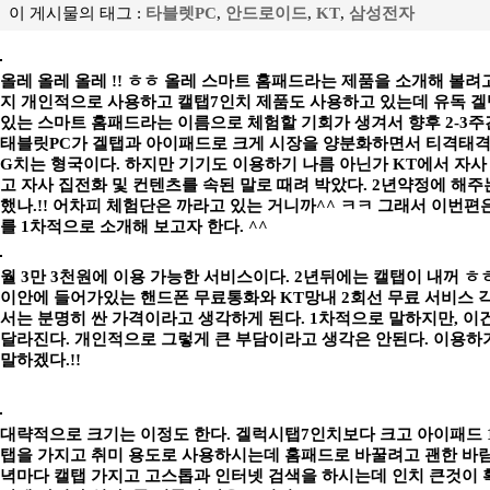
이 게시물의 태그 :
타블렛PC
,
안드로이드
,
KT
,
삼성전자
올레 올레 올레 !! ㅎㅎ 올레 스마트 홈패드라는 제품을 소개해 볼
지 개인적으로 사용하고 캘탭7인치 제품도 사용하고 있는데 유독 
있는 스마트 홈패드라는 이름으로 체험할 기회가 생겨서 향후 2-3주
태블릿PC가 겔탭과 아이패드로 크게 시장을 양분화하면서 티격태격
G치는 형국이다. 하지만 기기도 이용하기 나름 아닌가 KT에서 자사 
고 자사 집전화 및 컨텐츠를 속된 말로 때려 박았다. 2년약정에 해주
했나.!! 어차피 체험단은 까라고 있는 거니까^^ ㅋㅋ 그래서 이번편은
를 1차적으로 소개해 보고자 한다. ^^
월 3만 3천원에 이용 가능한 서비스이다. 2년뒤에는 캘탭이 내꺼 ㅎ
이안에 들어가있는 핸드폰 무료통화와 KT망내 2회선 무료 서비스 
서는 분명히 싼 가격이라고 생각하게 된다. 1차적으로 말하지만, 
달라진다. 개인적으로 그렇게 큰 부담이라고 생각은 안된다. 이용하
말하겠다.!!
대략적으로 크기는 이정도 한다. 겔럭시탭7인치보다 크고 아이패드 
탭을 가지고 취미 용도로 사용하시는데 홈패드로 바꿀려고 괜한 바람
녁마다 캘탭 가지고 고스톱과 인터넷 검색을 하시는데 인치 큰것이 