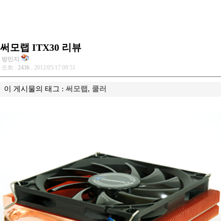
써모랩 ITX30 리뷰
방민지
조회 :
2436
, 2012/05/17 09:51
이 게시물의 태그 :
써모랩
,
쿨러