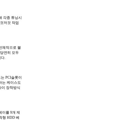
 통해 각종 튜닝시
이것저것 작업
며 전체적으로 블
 당연히 모두
다.
인보드는 PCI슬롯이
원하는 케이스도
플라이 장착방식
 베이를 9개 제
착형 HDD 베