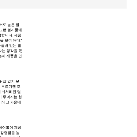
서도 높은 퀄
 그런 컬러풀에
자랑합니다. 제품
을 보여 애매?
다를바 없는 퀄
라는 생각을 했
는데 제품을 만
정의를 잘 알지 못
라 부르기엔 조
 메쉬처리된 덮
이 무너지는 형
리되고 가운데
 메어홀이 제공
으로 강렬함을 높