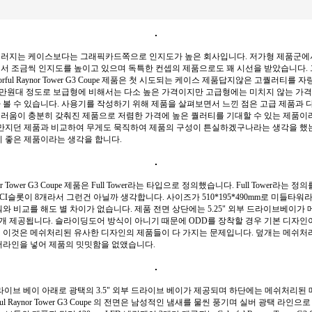
러지는 케이스보다는 그래픽카드쪽으로 인지도가 높은 회사입니다. 저가형 제품군에
서 조금씩 인지도를 높이고 있으며 독특한 컨셉의 제품으로도 꽤 시선을 받았습니다.
orful Raynor Tower G3 Coupe 제품은 첫 시도되는 케이스 제품답지않은 고퀄러티를 
7만원대 정도로 보급형에 비해서는 다소 높은 가격이지만 고급형에는 미치지 않는 가격
 볼 수 있습니다. 사용기를 작성하기 위해 제품을 살펴보면서 느낀 점은 고급 제품과 
러움이 충분히 갖춰진 제품으로 저렴한 가격에 높은 퀄러티를 기대할 수 있는 제품이
 만지던 제품과 비교하여 무게도 묵직하여 제품의 구성이 튼실하겠구나라는 생각을 했
시 좋은 제품이라는 생각을 합니다.
aynor Tower G3 Coupe 제품은 Full Tower라는 타입으로 정의했습니다. Full Tower라는 
CI슬롯이 8개라서 그런건 아닐까 생각합니다. 사이즈가 510*195*490mm로 미들타워
와 비교를 해도 별 차이가 없습니다. 제품 전면 상단에는 5.25" 외부 드라이브베이가
4개 제공됩니다. 슬라이딩도어 방식이 아니기 때문에 ODD를 장착할 경우 기본 디자인
 이것은 메쉬처리된 유사한 디자인의 제품들이 다 가지는 문제입니다. 덮개는 메쉬처
버라인을 넣어 제품의 밋밋함을 없앴습니다.
 드라이브 베이 아래로 광택의 3.5" 외부 드라이브 베이가 제공되며 하단에는 메쉬처리된
rful Raynor Tower G3 Coupe 의 전면은 남성적인 냄새를 물씬 풍기며 실버 광택 라인