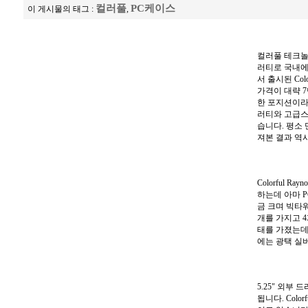
컬러풀
PC케이스
이 게시물의 태그 :
,
컬러풀 테크놀
러티로 국내에
서 출시된 Col
가격이 대략 
한 포지션이라
러티와 고급스
습니다. 평소
져본 결과 역
Colorful R
하는데 아마 P
금 크며 빅타워
개를 가지고 
태를 가졌는데
에는 광택 실
5.25" 외부
됩니다. Colo