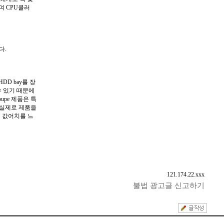
며 CPU쿨러
다.
D bay를 장
 있기 때문에
oupe 제품은 특
 실제로 제품을
의 값어치를 느
121.174.22.xxx
불법 광고글 신고하기