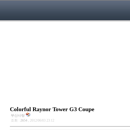
Colorful Raynor Tower G3 Coupe
부산사랑
조회 :
2654
, 2012/06/03 23:12