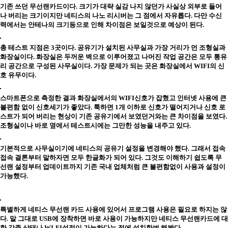
기존 쓰던 무선랜카드이다. 크기가 대략 실감 나지 않던가 사실상 외부로 들어
나 버리는 크기이지만 네티스의 나노 리시버는 그 점에서 자유롭다. 다만 수신
력에서는 안테나의 크기등으로 인해 차이점은 보일것으로 예상이 된다.
총 테스트 지점은 3곳이다. 공유기가 설치된 사무실과 가장 거리가 먼 조형실과
화장실이다. 화장실은 두꺼운 벽으로 이루어졌고 나머진 작업 공간은 모두 통유
리 공간으로 구성된 사무실이다. 가장 문제가 되는 곳은 화장실에서 WIFI의 신
호 유무이다.
스마트폰으로 측정한 결과 화장실에서의 WIFI신호가 잡혔고 인터넷 사용에 큰
불편함 없이 신호세기가 좋았다. 툭하면 1개 이하로 신호가 떨어지거나 신호 로
스트가 되어 버리는 현상이 기존 공유기에서 보였던거와는 큰 차이점을 보였다.
조형실이나 바로 옆에서 테스트시에는 그만한 성능을 내주고 있다.
기본적으로 사무실이기에 네티스의 공유기 설정을 변경해야 했다. 그래서 접속
접속 결론부터 말하자면 모두 한글화가 되어 있다. 그것도 이해하기 쉽도록 무
선랜 설정부터 업데이트까지 기존 국내 업체처럼 큰 불편함없이 사용과 설정이
가능했다.
특별하게 네티스 무선랜 카드 사용에 있어서 프로그램 사용은 필요로 하지는 않
다. 말 그대로 USB에 장착하면 바로 사용이 가능하지만 네티스 무선랜카드에 대
한 각종 상태나 WI-FI설정이 가능하다는 점에 설치한번 해봤다.