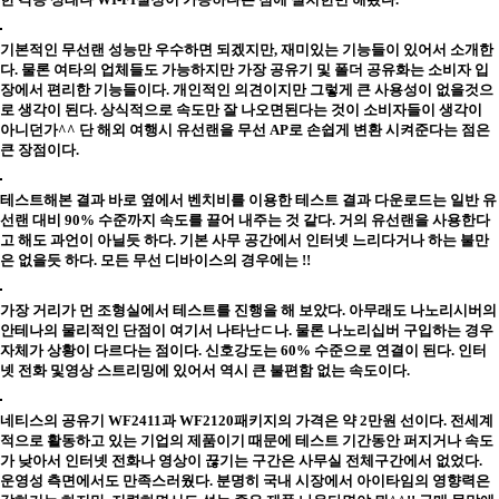
기본적인 무선랜 성능만 우수하면 되겠지만, 재미있는 기능들이 있어서 소개한
다. 물론 여타의 업체들도 가능하지만 가장 공유기 및 폴더 공유화는 소비자 입
장에서 편리한 기능들이다. 개인적인 의견이지만 그렇게 큰 사용성이 없을것으
로 생각이 된다. 상식적으로 속도만 잘 나오면된다는 것이 소비자들이 생각이
아니던가^^ 단 해외 여행시 유선랜을 무선 AP로 손쉽게 변환 시켜준다는 점은
큰 장점이다.
테스트해본 결과 바로 옆에서 벤치비를 이용한 테스트 결과 다운로드는 일반 유
선랜 대비 90% 수준까지 속도를 끌어 내주는 것 같다. 거의 유선랜을 사용한다
고 해도 과언이 아닐듯 하다. 기본 사무 공간에서 인터넷 느리다거나 하는 불만
은 없을듯 하다. 모든 무선 디바이스의 경우에는 !!
가장 거리가 먼 조형실에서 테스트를 진행을 해 보았다. 아무래도 나노리시버의
안테나의 물리적인 단점이 여기서 나타난ㄷ나. 물론 나노리십버 구입하는 경우
자체가 상황이 다르다는 점이다. 신호강도는 60% 수준으로 연결이 된다. 인터
넷 전화 및영상 스트리밍에 있어서 역시 큰 불편함 없는 속도이다.
네티스의 공유기 WF2411과 WF2120패키지의 가격은 약 2만원 선이다. 전세계
적으로 활동하고 있는 기업의 제품이기 때문에 테스트 기간동안 퍼지거나 속도
가 낮아서 인터넷 전화나 영상이 끊기는 구간은 사무실 전체구간에서 없었다.
운영성 측면에서도 만족스러웠다. 분명히 국내 시장에서 아이타임의 영향력은