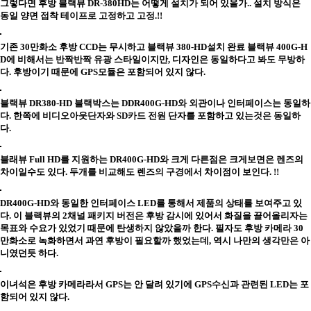
그렇다면 후방 블랙뷰 DR-380HD는 어떻게 설치가 되어 있을가.. 설치 방식은
동일 양면 접착 테이프로 고정하고 고정.!!
기존 30만화소 후방 CCD는 무시하고 블랙뷰 380-HD설치 완료 블랙뷰 400G-H
D에 비해서는 반짝반짝 유광 스타일이지만, 디자인은 동일하다고 봐도 무방하
다. 후방이기 때문에 GPS모듈은 포함되어 있지 않다.
블랙뷰 DR380-HD 블랙박스는 DDR400G-HD와 외관이나 인터페이스는 동일하
다. 한쪽에 비디오아웃단자와 SD카드 전원 단자를 포함하고 있는것은 동일하
다.
블래뷰 Full HD를 지원하는 DR400G-HD와 크게 다른점은 크게보면은 렌즈의
차이일수도 있다. 두개를 비교해도 렌즈의 구경에서 차이점이 보인다. !!
DR400G-HD와 동일한 인터페이스 LED를 통해서 제품의 상태를 보여주고 있
다. 이 블랙뷰의 2채널 패키지 버전은 후방 감시에 있어서 화질을 끌어올리자는
목표와 수요가 있었기 때문에 탄생하지 않았을까 한다. 필자도 후방 카메라 30
만화소로 녹화하면서 과연 후방이 필요할까 했었는데, 역시 나만의 생각만은 아
니였던듯 하다.
이녀석은 후방 카메라라서 GPS는 안 달려 있기에 GPS수신과 관련된 LED는 포
함되어 있지 않다.