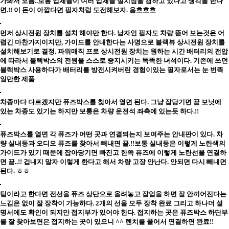
가봐서 모름..보통 업체들이 여러 업체들 설치점을 겸하고 있다고 생각을 한다
면.!!
이 돈이 아깝다면 필자처럼 도전해보자. 음흐흐흐
먼저 상시전원 장치를 설치 해야만 한다. 남자인 필자도 차량 뜯어 보는것은 어
렵긴 마찬가지이지만, 가이드를 안내한다는 사명으로 블랙뷰 상시전원 장치를
설치해보기로 결정. 파워매직 프로 상시전원 장치는 원하는 시간 배터리의 전압
에 따라서 블랙박스의 전원을 스스로 중지시키는 똑똑한 녀석이다. 기존에 쓰던
블랙박스 사용하다가 배터리를 방전시켜버린 경험이있는 필자로서는 눈 번뜩
일만한 제품
차종마다 다르겠지만 퓨즈박스를 찾아서 열면 된다. 그냥 잡당기면 끝 보닛에
있는 차종도 있기는 하지만 보통은 차량 운전석 좌측에 있는듯 하다.!!
퓨즈박스를 열면 각 퓨즈가 어떤 곳과 연결되는지 보여주는 안내판이 있다. 차
량 실내등과 오디오 퓨즈를 찾아서 빼내면 끝.!!보통 실내등은 이렇게 노란색의
가이드가 있기 때문에 잡아당기면 빠진고 한쪽 퓨즈에 이렇게 노란선을 연결하
면 끝..!! 겁내지 말자 이렇게 한다고 해서 차량 고장 안난다. 안되면 다시 빼내면
된다. ㅎㅎ
팁이라고 한다면 전선을 퓨즈 상단으로 올려놓고 잡업을 하면 잘 안끼어진다는
느김은 없이 잘 장착이 가능하다. 2개의 선을 모두 장착 완료 그리고 하나더 설
명서에도 확인이 되지만 접지부가 있어야 한다. 접지하는 곳은 퓨즈박스 하단부
를 잘 찾아보면은 접지하는 곳이 있으니 ^^ 렌치를 풀어서 연결하면 완료!!