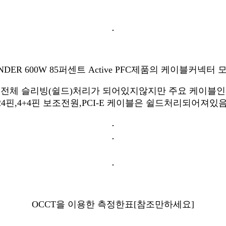
NDER 600W 85퍼센트 Active PFC제품의 케이블커넥터 
전체 슬리빙(쉴드)처리가 되어있지않지만 주요 케이블인
24핀,4+4핀 보조전원,PCI-E 케이블은 쉴드처리되어져있음
OCCT을 이용한 측정한표[참조만하세요]