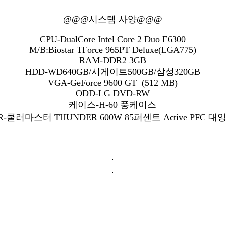
@@@시스템 사양@@@
CPU-DualCore Intel Core 2 Duo E6300
M/B:Biostar TForce 965PT Deluxe(LGA775)
RAM-DDR2 3GB
HDD-WD640GB/시게이트500GB/삼성320GB
VGA-GeForce 9600 GT (512 MB)
ODD-LG DVD-RW
케이스-H-60 풍케이스
R-쿨러마스터 THUNDER 600W 85퍼센트 Active PFC 