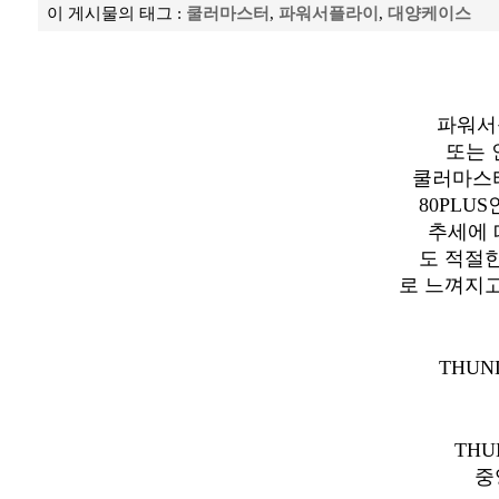
이 게시물의 태그 :
쿨러마스터
,
파워서플라이
,
대양케이스
파워서
또는 
쿨러마스터의
80PLU
추세에 따
도 적절
로 느껴지
THUN
THU
중