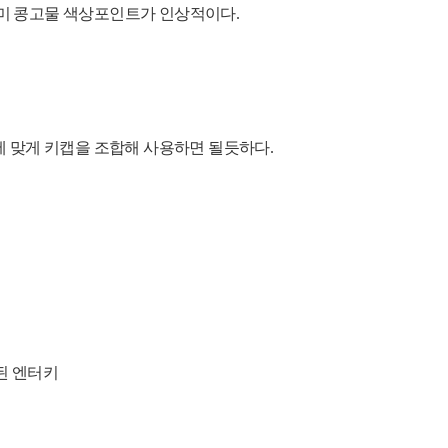
미 콩고물 색상
포인트가 인상적이다.
에 맞게 키캡을 조합해 사용하면 될듯하다.
된
엔터키