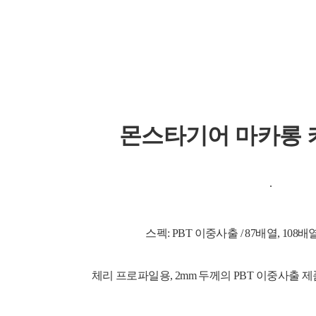
몬스타기어 마카롱 
스펙:
PBT 이중사출 / 87배열, 108배
체리 프로파일용,
2mm 두께의
PBT
이중사출 제