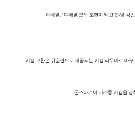
87
배열
,
108
배열 모두
호환이 돼고 한/영 각
키캡 교환은 쉬운편으로
제공되는 키캡 리무버로 바
몬스타기어 마카롱 키캡을 장