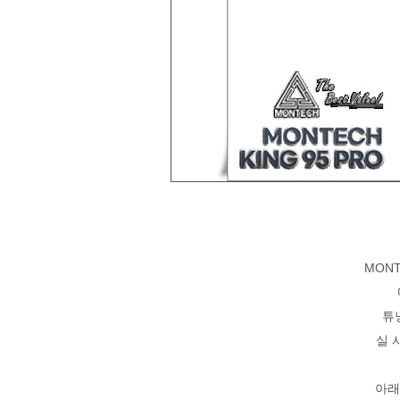
MON
튜
실 
아래