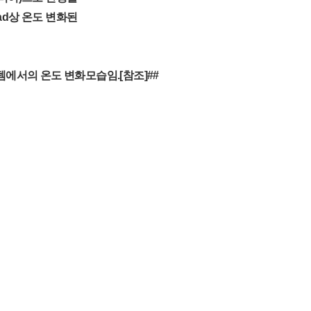
Load상 온도 변화된
 시스템에서의 온도 변화모습임.[참조]##