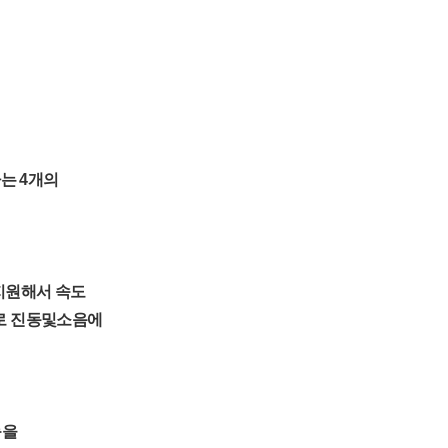
하는 4개의
 지원해서 속도
로 진동및소음에
능을