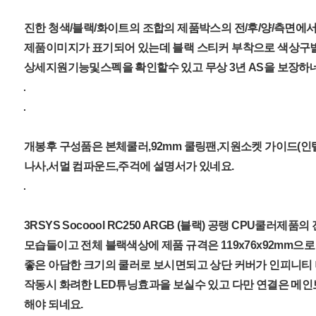
진한 청색/블랙/화이트의 조합의 제품박스의 전/후/양/측면에
제품이미지가 표기되어 있는데 블랙 스티커 부착으로 색상구
상세지원기능및스펙을 확인할수 있고 무상 3년 AS을 보장하네
개봉후 구성품은 본체쿨러,92mm 쿨링팬,지원소켓 가이드(인텔
나사,서멀 컴파운드,주걱에 설명서가 있네요.
3RSYS Socoool RC250 ARGB (블랙) 공랭 CPU쿨러제
모습들이고 전체 블랙색상에 제품 규격은 119x76x92mm
좋은 아담한 크기의 쿨러로 보시면되고 상단 커버가 인피니티
작동시 화려한 LED튜닝효과을 보실수 있고 다만 연결은 메인
해야 되네요.