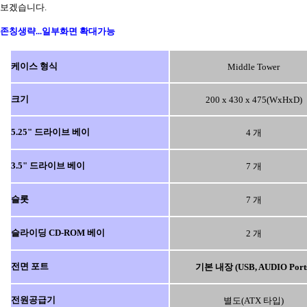
보겠습니다.
존칭생략...일부화면 확대가능
케이스 형식
Middle Tower
크기
200 x 430 x 475(WxHxD)
5.25" 드라이브 베이
4 개
3.5" 드라이브 베이
7 개
슬롯
7 개
슬라이딩 CD-ROM 베이
2 개
전면 포트
기본 내장 (USB, AUDIO Port
전원공급기
별도(ATX 타입)