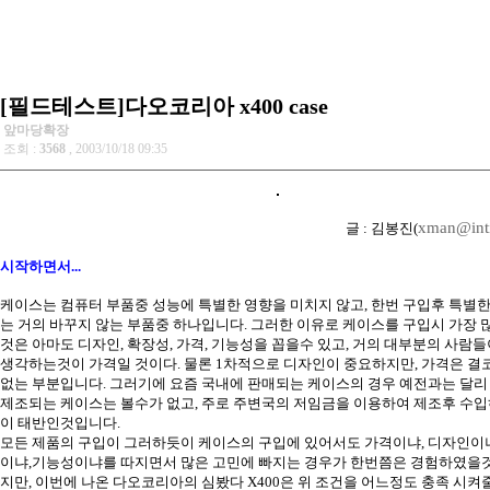
[필드테스트]다오코리아 x400 case
앞마당확장
조회 :
3568
, 2003/10/18 09:35
xman@int
글 : 김봉진(
시작하면서...
케이스는 컴퓨터 부품중 성능에 특별한 영향을 미치지 않고, 한번 구입후 특별
는 거의 바꾸지 않는 부품중 하나입니다. 그러한 이유로
케이스를 구입시 가장 
것은 아마도 디자인, 확장성, 가격, 기능성을 꼽을수 있고, 거의 대부분의 사람
생각하는것이 가격일 것이다. 물론 1차적으로 디자인이 중요하지만, 가격은 결
없는 부분입니다. 그러기에 요즘 국내에 판매되는 케이스의 경우 예전과는 달리
제조되는 케이스는 볼수가 없고, 주로 주변국의 저임금을 이용하여 제조후 수입
이 태반인것입니다.
모든 제품의 구입이 그러하듯이 케이스의 구입에 있어서도 가격이냐, 디자인이냐
이냐,기능성이냐를 따지면서 많은 고민에 빠지는 경우가 한번쯤은 경험하였을것
지만,
이번에 나온 다오코리아의 심봤다 X400은 위 조건을 어느정도 충족 시켜