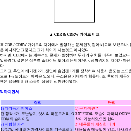
▲ CDR & CDRW 가이드 비교
혹 CDR / CDRW 가이드의 차이에서 발생하는 문제인것 같아 비교해 보았으나,
은 아니지만 그렇다고 크게 차이가 나는것도 아니였다.
하지만, CDR에서는 계속적인 문제가 발생하여 두개의 위치를 바꾸어 보았으나
일하였다. 결론은 상부측 슬라이딩 도어의 문제이거나, 장착위치의 차이가 아닌
다.
그리고, 후면에 배기팬 2개, 전면에 흡입팬 1개를 장착하여 사용시 온도는 보드
으로 1~2도정도의 하락은 있으나, 무소음은 기대하기 힘들다. 또, 후면의 제공되
팬은 용량에 비해 소음이 상당히 심한편이였다.
5. 마치면서
장점
단점
1) 다기능의 케이스
1) 구 다자인 ?
팬 장착 4개, 도난방지, 샷시의 라운드처리, O
3.5" FDD의 모습이 차라리 ODD
DD부의 슬라이딩...
착이 가능하였으면 한다.
2) 저렴한 가격
2) 내용물의 세심한 배려
10/17일 국내 최저가격사이트의 기준으로 3
내용물중 메뉴얼이 없고, 나사의 