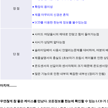
● 확장의 용이성
장 점
● 제품 마무리의 신경쓴 흔적
● LCD를 이용한 한눈에 정보를 볼수있는점
●
사이드 여닫을시의 제대로 안맞고 힘이 들어가는점
●
샤시가 상당히 얇다는점
● 슬라이딩베이 사용시 안열리는문제를 대비하여, 여분의
베
단 점
● 제품설명서의 충실도 (초보자가 조립시 케이블로 인한 
● 온도센서의 선길이와 센서자체의 크기 때문에 온도센서
● 많은 기능으로 인한 내부의 복잡한 내부선 (정리가 안됨)
마치며..........
우연찮게 참 좋은 케이스를 만났다. 모든정보를 한눈에 확인할 수 있는 LCD 가