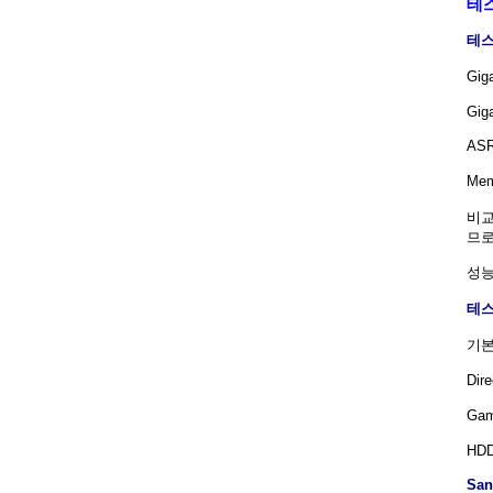
테
테스
Gig
Gig
ASR
Mem
비교
므로
성능
테스
기본 
Dir
Gam
HDD
San