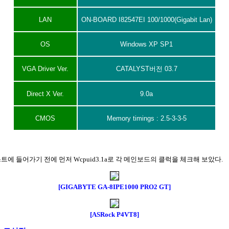
LAN
ON-BOARD I82547EI 100/1000(Gigabit Lan)
OS
Windows XP SP1
VGA Driver Ver.
CATALYST버전 03.7
Direct X Ver.
9.0a
CMOS
Memory timings : 2.5-3-3-5
트에 들어가기 전에 먼저 Wcpuid3.1a로 각 메인보드의 클럭을 체크해 보았다.
[GIGABYTE GA-8IPE1000 PRO2 GT]
[ASRock P4VT8]