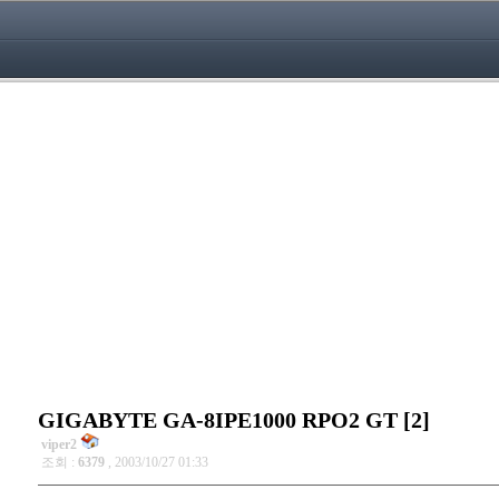
GIGABYTE GA-8IPE1000 RPO2 GT [2]
viper2
조회 :
6379
, 2003/10/27 01:33