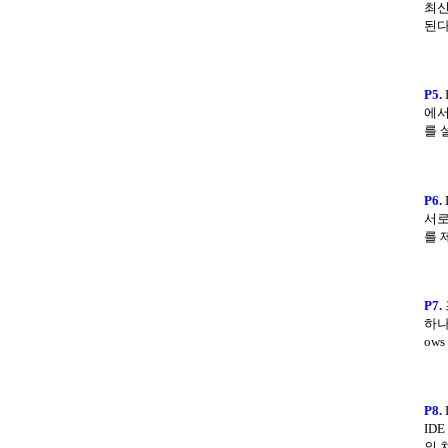
최신
된다
P5.
에서
를 
P6.
서로
를 
P7.
하나
ow
P8.
ID
의 