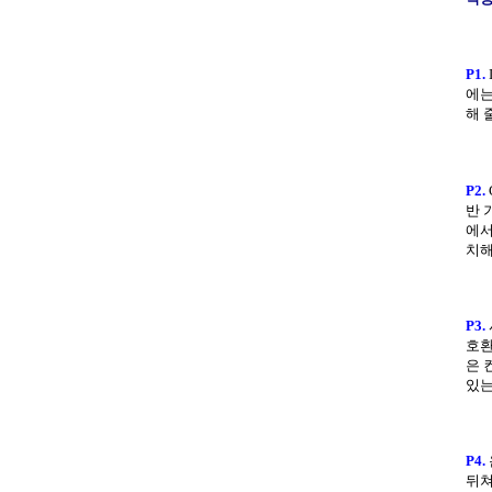
P1.
에는
해 
P2.
반 
에서
치해
P3.
호환
은 
있는
P4.
뒤쳐