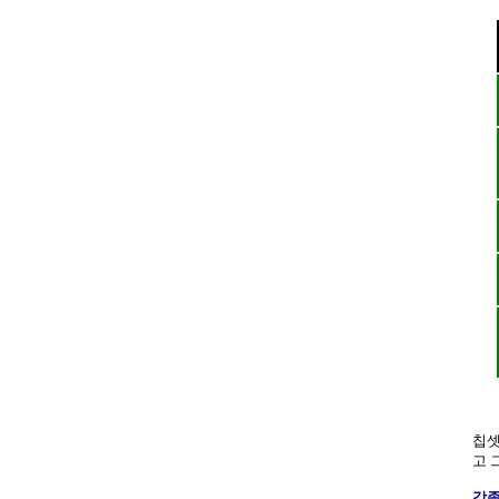
칩셋
고 
각종