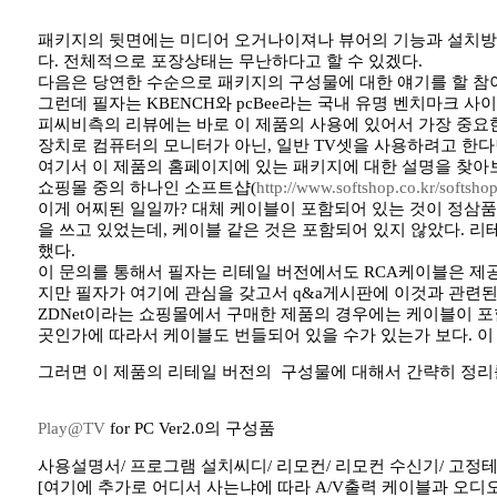
패키지의 뒷면에는 미디어 오거나이져나 뷰어의 기능과 설치방법
다. 전체적으로 포장상태는 무난하다고 할 수 있겠다.
다음은 당연한 수순으로 패키지의 구성물에 대한 얘기를 할 참
그런데 필자는 KBENCH와 pcBee라는 국내 유명 벤치마크 
피씨비측의 리뷰에는 바로 이 제품의 사용에 있어서 가장 중요한
장치로 컴퓨터의 모니터가 아닌, 일반 TV셋을 사용하려고 한다
여기서 이 제품의 홈페이지에 있는 패키지에 대한 설명을 찾아
쇼핑몰 중의 하나인 소프트샵(
http://www.softshop.co.kr/softshop
이게 어찌된 일일까? 대체 케이블이 포함되어 있는 것이 정삼품
을 쓰고 있었는데, 케이블 같은 것은 포함되어 있지 않았다. 리
했다.
이 문의를 통해서 필자는 리테일 버전에서도 RCA케이블은 제공
지만 필자가 여기에 관심을 갖고서 q&a게시판에 이것과 관련된
ZDNet이라는 쇼핑몰에서 구매한 제품의 경우에는 케이블이 
곳인가에 따라서 케이블도 번들되어 있을 수가 있는가 보다. 이 제
그러면 이 제품의 리테일 버전의 구성물에 대해서 간략히 정리를
Play@TV
for PC Ver2.0의 구성품
사용설명서/ 프로그램 설치씨디/ 리모컨/ 리모컨 수신기/ 고정
[여기에 추가로 어디서 사는냐에 따라 A/V출력 케이블과 오디