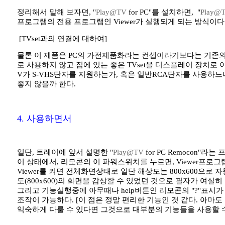
정리해서 말해 보자면, "
Play@TV
for PC"를 설치하면, "
Play@
프로그램의 전용 프로그램인 Viewer가 실행되게 되는 방식이다
[TVset과의 연결에 대하여]
물론 이 제품은 PC의 가전제품화라는 컨셉이라기보다는 기존의
로 사용하지 않고 집에 있는 좋은 TVset을 디스플레이 장치로 
V가 S-VHS단자를 지원하는가, 혹은 일반RCA단자를 사용하느냐
좋지 않을까 한다.
4. 사용하면서
일단, 트레이에 앞서 설명한 "
Play@TV
for PC Remocon
이 상태에서, 리모콘의 이 파워스위치를 누르면, Viewer프로
Viewer를 켜면 전체화면상태로 일단 해상도는 800x600으로
도(800x600)의 화면을 감상할 수 있었던 것으로 필자가 여실히 
그리고 기능실행중에 아무때나 help버튼인 리모콘의 "?"표시
조작이 가능하다. [이 점은 정말 편리한 기능인 것 같다. 아
익숙하게 다룰 수 있다면 그것으로 대부분의 기능들을 사용할 