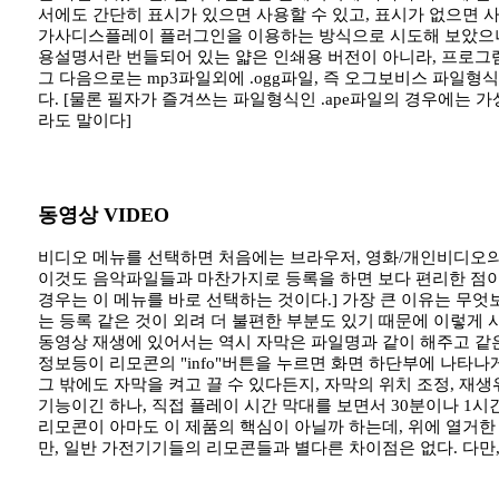
서에도 간단히 표시가 있으면 사용할 수 있고, 표시가 없으면 사
가사디스플레이 플러그인을 이용하는 방식으로 시도해 보았으나, 
용설명서란 번들되어 있는 얇은 인쇄용 버전이 아니라, 프로그램
그 다음으로는 mp3파일외에 .ogg파일, 즉 오그보비스 파일형식
다. [물론 필자가 즐겨쓰는 파일형식인 .ape파일의 경우에
라도 말이다]
동영상 VIDEO
비디오 메뉴를 선택하면 처음에는 브라우저, 영화/개인비디오의
이것도 음악파일들과 마찬가지로 등록을 하면 보다 편리한 점이 
경우는 이 메뉴를 바로 선택하는 것이다.] 가장 큰 이유는 무
는 등록 같은 것이 외려 더 불편한 부분도 있기 때문에 이렇게 
동영상 재생에 있어서는 역시 자막은 파일명과 같이 해주고 같
정보등이 리모콘의 "info"버튼을 누르면 화면 하단부에 나타나
그 밖에도 자막을 켜고 끌 수 있다든지, 자막의 위치 조정, 재
기능이긴 하나, 직접 플레이 시간 막대를 보면서 30분이나 1시
리모콘이 아마도 이 제품의 핵심이 아닐까 하는데, 위에 열거한
만, 일반 가전기기들의 리모콘들과 별다른 차이점은 없다. 다만