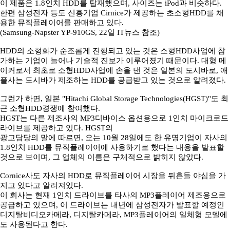
이 제품은 1.8인치 HDD를 탑재했으며, 사이즈는 iPod과 비슷하다.
한편 삼성전자 등도 신흥기업 Cirnice가 제공하는 초소형HDD를 채
용한 뮤직플레이어를 판매하고 있다.
(Samsung-Napster YP-910GS, 22일 IT뉴스 참조)
HDD의 소형화가 순조롭게 진행되고 있는 것은 소형HDD사업에 참
가하는 기업이 늘어나 기술적 진보가 이루어졌기 때문이다. 대형 메
이커로서 최초로 소형HDD사업에 손을 댄 것은 일본의 도시바로, 애
플사는 도시바가 제조하는 HDD를 공급받고 있는 것으로 알려졌다.
그런가 하면, 일본 "Hitachi Global Storage Technologies(HGST)"도 최
근 소형HDD경쟁에 참여했다.
HGST는 다른 제조사의 MP3디바이스 옵션용으로 1인치 마이크로드
라이브를 제공하고 있다. HGST의
광고담당의 말에 따르면, 오는 10월 28일에도 한 유명기업이 자사의
1.8인치 HDD를 뮤직플레이어에 사용하기로 했다는 내용을 발표할
것으로 보이며, 그 업체의 이름은 구체적으로 밝히지 않았다.
Cornice사도 자사의 HDD로 뮤직플레이어 시장을 뒤흔들 야심을 가
지고 있다고 알려져있다.
이 회사는 현재 1인치 드라이브를 타사의 MP3플레이어 제조용으로
공급하고 있으며, 이 드라이브는 내년에 삼성전자가 발표할 예정인
디지탈비디오카메라, 디지탈카메라, MP3플레이어의 일체형 모델에
도 사용된다고 한다.