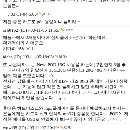
게 최고의 장점이죠. 단점은 내장배터리라서 오래 사용하기 힘들다
는점뿐...
ㄴ / 03-11-04 6:05/
저런 좋은 하드로 pda 용량이나 늘려라~~
csh0162 (ID) / 03-11-05 11:55/
애플사에서 2개월이내에 신제품이 나온다고 하던데요.
획기적이라 하더군요.
기다려 보세요!!
idchs (ID) / 03-11-05 18:03/
또 나옵니까... -_- New iPOD 15G 사용을 하는데(구입한지 3달 �
ㄷㅚㅆ나?) 약 한달전에 15G,30G 단종되고 20G,40G가 나온다는
말에 피를 토했습니다... -0-
전자전 갔을때는 아이리버의 IHP시리즈 보고 좀 많이 기분이 상했
는데... -_- 기능이 많고 적은 건 둘째치고 일단 배터리 시간이 두
배... iPOD 8시간, IHP 16시간이라고 하니... -ㅅ- 그나마 디자인이
먹어주니 위안을 삼습니다... ㅠ.ㅠ
휴대용 하드디스크와 mp3플레이어를 동시에 해결하고자 하시는
분들에게는 하드디스크 형식의 mp3가 좋을듯 합니다... iPOD에 저
장한 애니를 USB로 연결해서 보는데 끊김이 없더군요... -ㅅ-;;;
wowl95 (ID) / 03-11-07 20:19/