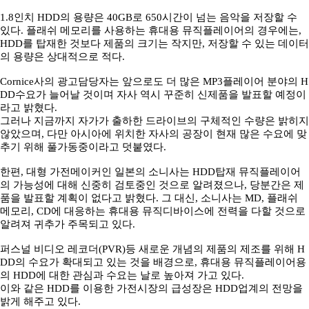
1.8인치 HDD의 용량은 40GB로 650시간이 넘는 음악을 저장할 수
있다. 플래쉬 메모리를 사용하는 휴대용 뮤직플레이어의 경우에는,
HDD를 탑재한 것보다 제품의 크기는 작지만, 저장할 수 있는 데이터
의 용량은 상대적으로 적다.
Cornice사의 광고담당자는 앞으로도 더 많은 MP3플레이어 분야의 H
DD수요가 늘어날 것이며 자사 역시 꾸준히 신제품을 발표할 예정이
라고 밝혔다.
그러나 지금까지 자가가 출하한 드라이브의 구체적인 수량은 밝히지
않았으며, 다만 아시아에 위치한 자사의 공장이 현재 많은 수요에 맞
추기 위해 풀가동중이라고 덧붙였다.
한편, 대형 가전메이커인 일본의 소니사는 HDD탑재 뮤직플레이어
의 가능성에 대해 신중히 검토중인 것으로 알려졌으나, 당분간은 제
품을 발표할 계획이 없다고 밝혔다. 그 대신, 소니사는 MD, 플래쉬
메모리, CD에 대응하는 휴대용 뮤직디바이스에 전력을 다할 것으로
알려져 귀추가 주목되고 있다.
퍼스널 비디오 레코더(PVR)등 새로운 개념의 제품의 제조를 위해 H
DD의 수요가 확대되고 있는 것을 배경으로, 휴대용 뮤직플레이어용
의 HDD에 대한 관심과 수요는 날로 높아져 가고 있다.
이와 같은 HDD를 이용한 가전시장의 급성장은 HDD업계의 전망을
밝게 해주고 있다.