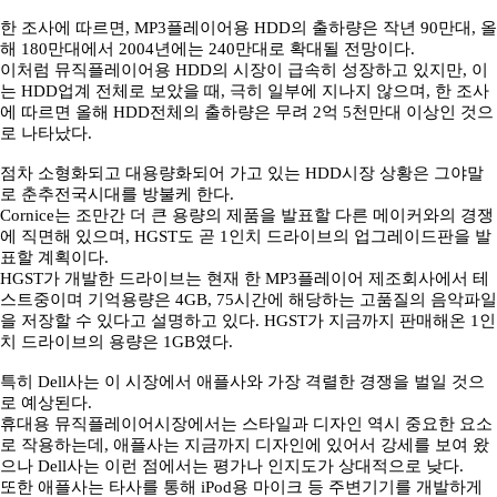
한 조사에 따르면, MP3플레이어용 HDD의 출하량은 작년 90만대, 올
해 180만대에서 2004년에는 240만대로 확대될 전망이다.
이처럼 뮤직플레이어용 HDD의 시장이 급속히 성장하고 있지만, 이
는 HDD업계 전체로 보았을 때, 극히 일부에 지나지 않으며, 한 조사
에 따르면 올해 HDD전체의 출하량은 무려 2억 5천만대 이상인 것으
로 나타났다.
점차 소형화되고 대용량화되어 가고 있는 HDD시장 상황은 그야말
로 춘추전국시대를 방불케 한다.
Cornice는 조만간 더 큰 용량의 제품을 발표할 다른 메이커와의 경쟁
에 직면해 있으며, HGST도 곧 1인치 드라이브의 업그레이드판을 발
표할 계획이다.
HGST가 개발한 드라이브는 현재 한 MP3플레이어 제조회사에서 테
스트중이며 기억용량은 4GB, 75시간에 해당하는 고품질의 음악파일
을 저장할 수 있다고 설명하고 있다. HGST가 지금까지 판매해온 1인
치 드라이브의 용량은 1GB였다.
특히 Dell사는 이 시장에서 애플사와 가장 격렬한 경쟁을 벌일 것으
로 예상된다.
휴대용 뮤직플레이어시장에서는 스타일과 디자인 역시 중요한 요소
로 작용하는데, 애플사는 지금까지 디자인에 있어서 강세를 보여 왔
으나 Dell사는 이런 점에서는 평가나 인지도가 상대적으로 낮다.
또한 애플사는 타사를 통해 iPod용 마이크 등 주변기기를 개발하게