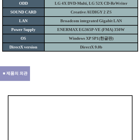
ODD
LG 4X DVD-Multi, LG 52X CD-ReWriter
SOUND CARD
Creative AUDIGY 2 ZS
LAN
Broadcom integrated Gigabit LAN
Power Supply
ENERMAX EG365P-VE (FMA) 350W
OS
Windows XP SP1(한글판)
DirectX version
DirectX 9.0b
■ 제품의 외관