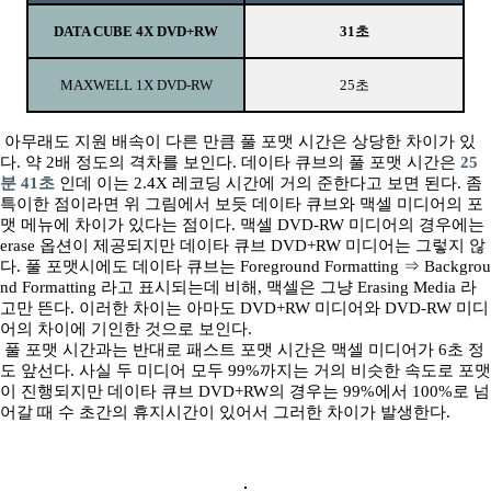
DATA CUBE 4X DVD+RW
31초
MAXWELL 1X DVD-RW
25초
아무래도 지원 배속이 다른 만큼 풀 포맷 시간은 상당한 차이가 있
다. 약 2배 정도의 격차를 보인다. 데이타 큐브의 풀 포맷 시간은
25
분 41초
인데 이는 2.4X 레코딩 시간에 거의 준한다고 보면 된다. 좀
특이한 점이라면 위 그림에서 보듯 데이타 큐브와 맥셀 미디어의 포
맷 메뉴에 차이가 있다는 점이다. 맥셀 DVD-RW 미디어의 경우에는
erase 옵션이 제공되지만 데이타 큐브 DVD+RW 미디어는 그렇지 않
다. 풀 포맷시에도 데이타 큐브는 Foreground Formatting ⇒ Backgrou
nd Formatting 라고 표시되는데 비해, 맥셀은 그냥 Erasing Media 라
고만 뜬다. 이러한 차이는 아마도 DVD+RW 미디어와 DVD-RW 미디
어의 차이에 기인한 것으로 보인다.
풀 포맷 시간과는 반대로 패스트 포맷 시간은 맥셀 미디어가 6초 정
도 앞선다. 사실 두 미디어 모두 99%까지는 거의 비슷한 속도로 포맷
이 진행되지만 데이타 큐브 DVD+RW의 경우는 99%에서 100%로 넘
어갈 때 수 초간의 휴지시간이 있어서 그러한 차이가 발생한다.