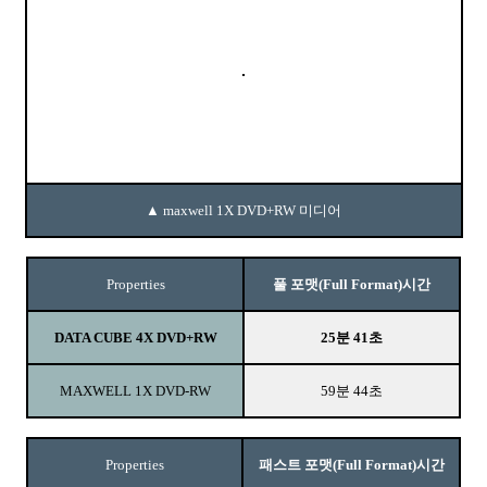
▲ maxwell 1X DVD+RW 미디어
Properties
풀 포맷(Full Format)시간
DATA CUBE 4X DVD+RW
25분 41초
MAXWELL 1X DVD-RW
59분 44초
Properties
패스트 포맷(Full Format)시간