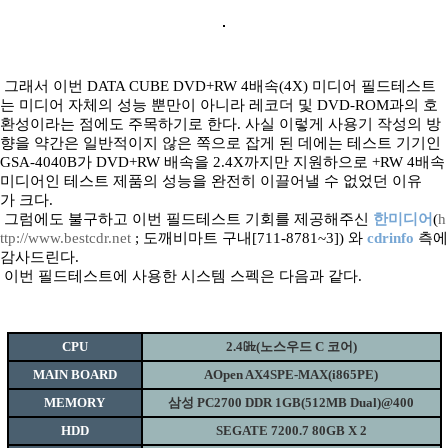
그래서 이번 DATA CUBE DVD+RW 4배속(4X) 미디어 필드테스트
는 미디어 자체의 성능 뿐만이 아니라 레코더 및 DVD-ROM과의 호
환성이라는 점에도 주목하기로 한다. 사실 이렇게 사용기 작성의 방
향을 약간은 일반적이지 않은 쪽으로 잡게 된 데에는 테스트 기기인
GSA-4040B가 DVD+RW 배속을 2.4X까지만 지원하으로 +RW 4배속
미디어인 테스트 제품의 성능을 완전히 이끌어낼 수 없었던 이유
가 크다.
그럼에도 불구하고 이번 필드테스트 기회를 제공해주신
한미디어
(
h
ttp://www.bestcdr.net
; 도깨비마트 구내[711-8781~3]) 와
cdrinfo
측에
감사드린다.
이번 필드테스트에 사용한 시스템 스펙은 다음과 같다.
CPU
2.4㎓(노스우드 C 코어)
MAIN BOARD
AOpen AX4SPE-MAX(i865PE)
MEMORY
삼성 PC2700 DDR 1GB(512MB Dual)@400
HDD
SEGATE 7200.7 80GB X 2