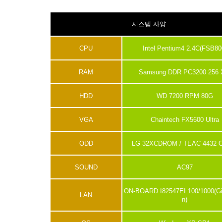
시스템 사양
CPU
Intel Pentium4 2.4C(FSB80
RAM
Samsung DDR PC3200 256 
HDD
WD 7200 RPM 80G
VGA
Chaintech FX5600 Ultra
ODD
LG 32XCDROM / TEAC 4432
SOUND
AC97
ON-BOARD I82547EI 100/1000(Gi
LAN
n)