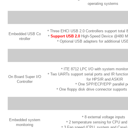
operating systems
＊Three EHCI USB 2.0 Controllers support total 
Embedded USB Co
＊
Support USB 2.0
High-Speed Device @480 Mb
ntroller
＊Optional USB adapters for additional USB
＊ITE 8712 LPC I/O with system monitor
＊Two UARTs support serial ports and IR function
On Board Super I/O
for HPSIR and ASKIR
Controller
＊One SPP/ECP/EPP parallel po
＊One floppy disk drive connector supports
＊8 external voltage inputs
Embedded system
＊2 temperature sensing for CPU and
monitoring
＊3 Fan speed (CPU, system and Case) 