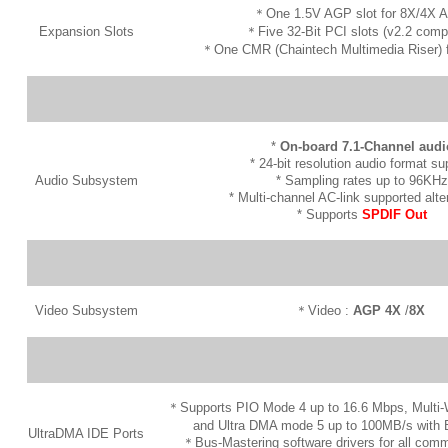
＊One 1.5V AGP slot for 8X/4X 
Expansion Slots
＊Five 32-Bit PCI slots (v2.2 compl
＊One CMR (Chaintech Multimedia Riser) 
*
On-board 7.1-Channel audi
* 24-bit resolution audio format su
Audio Subsystem
* Sampling rates up to 96KHz
* Multi-channel AC-link supported alte
* Supports
SPDIF Out
Video Subsystem
＊Video :
AGP 4X
/
8X
＊Supports PIO Mode 4 up to 16.6 Mbps, Mult
and Ultra DMA mode 5 up to 100MB/s with 
UltraDMA IDE Ports
＊Bus-Mastering software drivers for all comm