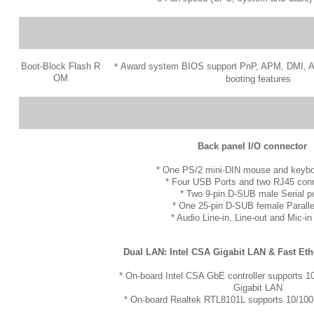
Boot-Block Flash R
＊Award system BIOS support PnP, APM, DMI, AC
OM
booting features
Back panel I/O connector
* One PS/2 mini-DIN mouse and keybo
* Four USB Ports and two RJ45 con
* Two 9-pin D-SUB male Serial p
* One 25-pin D-SUB female Parallel
* Audio Line-in, Line-out and Mic-in
Dual LAN: Intel CSA Gigabit LAN & Fast Eth
* On-board Intel CSA GbE controller supports
Gigabit LAN
* On-board Realtek RTL8101L supports 10/100