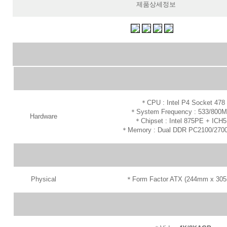
제품상세정보
＊CPU : Intel P4 Socket 478
＊System Frequency : 533/800
Hardware
＊Chipset : Intel 875PE + ICH
＊Memory : Dual DDR PC2100/2700
Physical
＊Form Factor ATX (244mm x 30