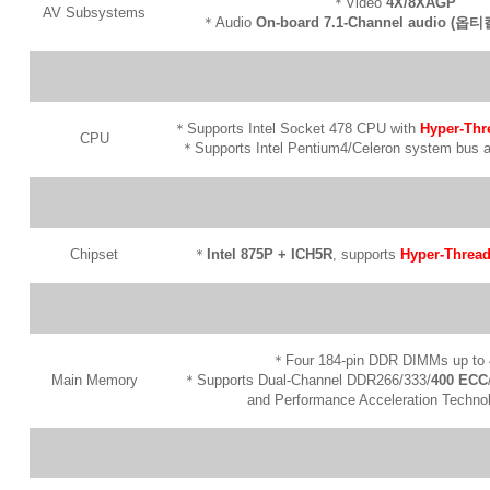
＊Video
4X/8XAGP
AV Subsystems
＊Audio
On-board 7.1-Channel audio (옵
＊Supports Intel Socket 478 CPU with
Hyper-Thr
CPU
＊Supports Intel Pentium4/Celeron system bus a
Chipset
＊
Intel 875P + ICH5R
, supports
Hyper-Threa
＊Four 184-pin DDR DIMMs up to
Main Memory
＊Supports Dual-Channel DDR266/333/
400
ECC
and Performance Acceleration Technol