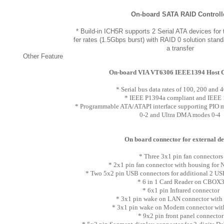
On-board SATA RAID Controll
* Build-in ICH5R supports 2 Serial ATA devices for 
fer rates (1.5Gbps burst) with RAID 0 solution stand
a transfer
Other Feature
On-board VIA VT6306 IEEE1394 Host C
* Serial bus data rates of 100, 200 and
* IEEE P1394a compliant and IEEE
* Programmable ATA/ATAPI interface supporting PIO
0-2 and Ultra DMA modes 0-4
On board connector for external de
* Three 3x1 pin fan connectors
* 2x1 pin fan connector with housing for 
* Two 5x2 pin USB connectors for additional 2 US
* 6 in 1 Card Reader on CBOX
* 6x1 pin Infrared connector
* 3x1 pin wake on LAN connector with
* 3x1 pin wake on Modem connector wit
* 9x2 pin front panel connector