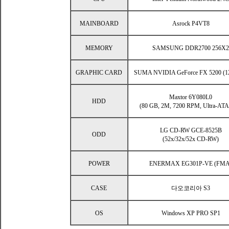
MAINBOARD
Asrock P4VT8
MEMORY
SAMSUNG DDR2700 256X2
GRAPHIC CARD
SUMA NVIDIA GeForce FX 5200 (1
Maxtor 6Y080L0
HDD
(80 GB, 2M, 7200 RPM, Ultra-ATA
LG CD-RW GCE-8525B
ODD
(52x/32x/52x CD-RW)
POWER
ENERMAX EG301P-VE (FMA
CASE
다오코리아 S3
OS
Windows XP PRO SP1