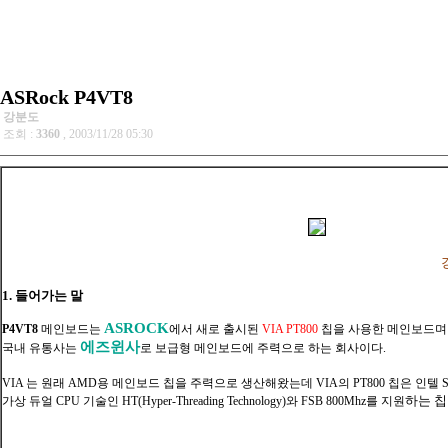
ASRock P4VT8
강분도
조회 :
3360
, 2003/11/28 05:30
1. 들어가는 말
ASROCK
P4VT8
메인보드는
에서 새로 출시된
VIA PT800
칩을 사용한 메인보드며 
에즈윈사
국내 유통사는
로 보급형 메인보드에 주력으로 하는 회사이다.
VIA 는 원래 AMD용 메인보드 칩을 주력으로 생산해왔는데 VIA의 PT800 칩은 인텔
하는 칩
가상 듀얼 CPU 기술인 HT(Hyper-Threading Technology
)와 FSB 800Mhz를 지원