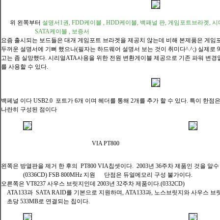
위 왼쪽부터
설명서1권, FDD케이블 , HDD케이블, 백패널 판, 게임포트브라겟, 시
SATA케이블 , 보증서
요즘 출시되는 보드들은 대개 게임포트 브라겟을 제공치 않는데 비해 본제품은 게임
두꺼운 설명서에 기뻐 했으나(필자는 하드웨어 설명서 보는 것이 취미다^.^;) 실제로 
고는 좀 실망했다. 시리얼ATA사용을 위한 전원 변환게이블 제공으로 기존 파워 변경없
를 사용할 수 있다.
백페널 이다 USB2.0 포트가 6개 이며 헤더를 통해 2개를 추가 할 수 있다. 특이 
나란히 구성된 점이다
VIA PT800
왼쪽은 방열판을 제거 한 후의 PT800 VIA칩셋이다. 2003년 36주차 제품인 것을 알수
(0336CD) FSB 800MHz 지원 단점은 듀얼메모리 구성 불가이다.
오른쪽은 VT8237 사우스 브릿지인데 2003년 32주차 제품이다.(0332CD)
ATA133과 SATA RAID를 기본으로 지원하며, ATA133과, 노스브릿지와 사우스 브릿지
초당 533MB로 연결되는 칩이다.