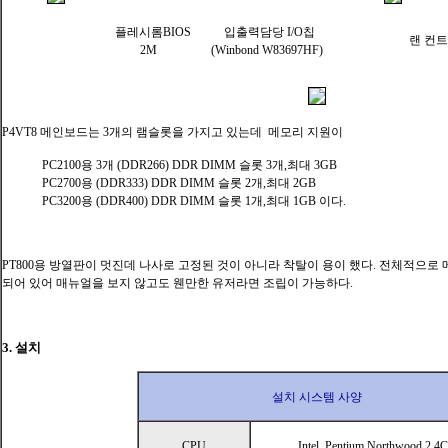
플레시롬BIOS 입출력담당 I/O칩
랜 컨트
2M (Winbond W83697HF)
P4VT8 메인보드는 3개의 램슬롯을 가지고 있는데 메모리 지원이
PC2100용 3개 (DDR266) DDR DIMM 슬롯 3개,최대 3GB
PC2700용 (DDR333) DDR DIMM 슬롯 2개,최대 2GB
PC3200용 (DDR400) DDR DIMM 슬롯 1개,최대 1GB 이다.
PT800용 방열판이 멋진데 나사로 고정된 것이 아니라 착탈이 용이 했다. 전체적으
되어 있어 매뉴얼을 보지 않고도 웬만한 유저라면 조립이 가능하다.
3. 설치
설치 시스템 사양
CPU
Intel Pentium Northwood 2.4C