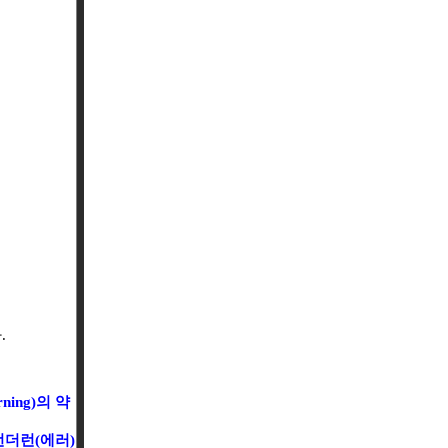
.
urning)의 약
언더런(에러)