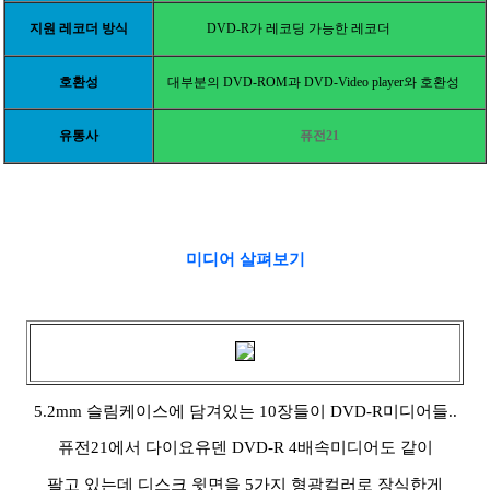
지원 레코더 방식
DVD-R가 레코딩 가능한 레코더
호환성
대부분의
DVD-ROM과 DVD-Video player와 호환성
유통사
퓨전21
미디어 살펴보기
5.2mm 슬림케이스에 담겨있는 10장들이 DVD-R미디어들..
퓨전21에서 다이요유덴 DVD-R 4배속미디어도 같이
팔고 있는데 디스크 윗면을 5가지 형광컬러로 장식한게