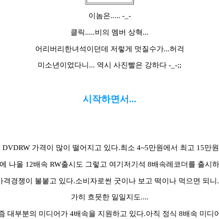
이놈은..... -_-
클릭.....비의 멤버 상혁...
어리버리한녀석이던데 저렇게 멋질수가...허걱
미소년이었다니... 역시 사진빨은 강하다 -_-;;
시작하면서...
 DVDRW 가격이 많이 떨어지고 있다.최소 4~5만원에서 최고 15만
에 나올 12배속 RW출시도 그렇고 여기저기석 8배속레코더를 출시
가격경쟁이 불붙고 있다.소비자로썬 굿이나 보고 떡이나 먹으면 되니..
가히 흐믓한 일일지도....
즘 대부분의 미디어가 4배속을 지원하고 있다.아직 정식 8배속 미디