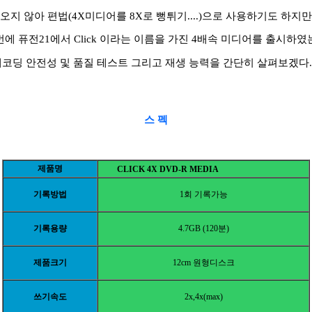
오지 않아 편법(4X미디어를 8X로 뻥튀기....)으로 사용하기도 하지만..
에 퓨전21에서 Click 이라는 이름을 가진 4배속 미디어를 출시하
코딩 안전성 및 품질 테스트 그리고 재생 능력을 간단히 살펴보겠다..
스 펙
제품명
CLICK 4X DVD-R MEDIA
기록방법
1회 기록가능
기록용량
4.7GB (120분)
제품크기
12cm 원형디스크
쓰기속도
2x,4x(max)