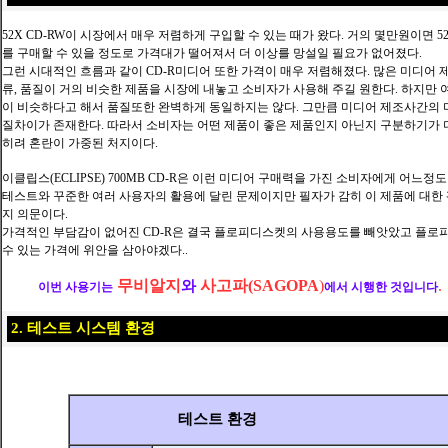
52X CD-RW이 시장에서 매우 저렴하게 구입할 수 있는 때가 왔다. 거의 몇만원이면 
를 구매할 수 있을 정도로 가격대가 떨어져서 더 이상를 망설일 필요가 없어졌다.
그런 시대적인 흐름과 같이 CD-R미디어 또한 가격이 매우 저렴해졌다. 많은 미디어 
류, 품질이 거의 비슷한 제품을 시장에 내놓고 소비자가 사용해 주길 원한다. 하지만 
이 비슷하다고 해서 품질또한 완벽하게 동일하지는 않다. 그만큼 미디어 제조사간의 
질차이가 존재한다. 따라서 소비자는 어떤 제품이 좋은 제품인지 아닌지 구분하기가 
히려 혼란이 가중된 처지이다.
이클립스(ECLIPSE) 700MB CD-R은 이런 미디어 구매력을 가진 소비자에게 어느
테스트와 꾸준한 여러 사용자의 활용에 달린 문제이지만 필자가 감히 이 제품에 대한 
지 의문이다.
가격적인 부담감이 없어진 CD-R은 결국 플로피디스켓의 사용용도를 빼앗았고 플
수 있는 가격에 위안을 삼아야겠다..
무비알지
사고파(SAGOPA
)
.
와
이번 사용기는
에서 시행한 것입니다
2. 테스트 시스템 환경
테스트 환경