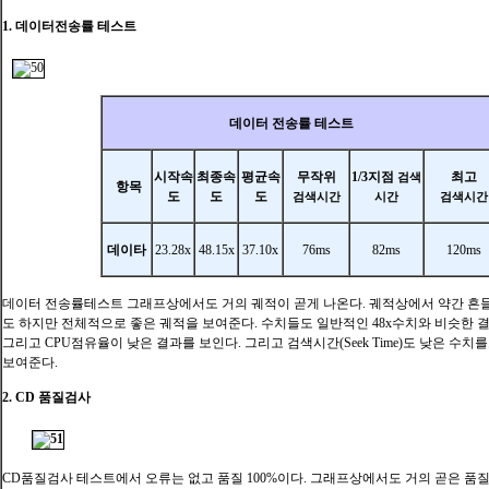
1. 데이터전송률 테스트
데이터 전송률 테스트
시작속
최종속
평균속
무작위
1/3지점
최고
검색
항목
도
도
도
검색시간
시간
검색시간
데이타
23.28x
48.15x
37.10x
76ms
82ms
120ms
데이터 전송률테스트 그래프상에서도 거의 궤적이 곧게 나온다. 궤적상에서 약간 흔
도 하지만 전체적으로 좋은 궤적을 보여준다. 수치들도 일반적인 48x수치와 비슷한 결
그리고 CPU점유율이 낮은 결과를 보인다. 그리고 검색시간(Seek Time)도 낮은 수
보여준다.
2. CD 품질검사
CD품질검사 테스트에서 오류는 없고 품질 100%이다. 그래프상에서도 거의 곧은 품질