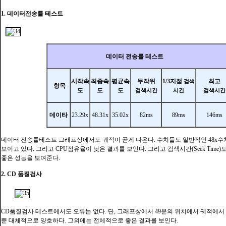
1. 데이터전송률 테스트
데이터 전송률 테스트
시작속
최종속
평균속
무작위
1/3지점
최고
검색
항목
도
도
도
검색시간
시간
검색시간
데이타
23.29x
48.31x
35.02x
82ms
89ms
146ms
데이터 전송률테스트 그래프상에서도 궤적이 곧게 나온다. 수치들도 일반적인 48x수
보이고 있다. 그리고 CPU점유율이 낮은 결과를 보인다. 그리고 검색시간(Seek Time
좋은 성능을 보여준다.
2. CD 품질검사
CD품질검사 테스트에서도 오류는 없다. 단, 그래프상에서 49분의 위치에서 궤적에서
뿐 대체적으로 양호하다. 그외에는 전체적으로 좋은 결과를 보인다.