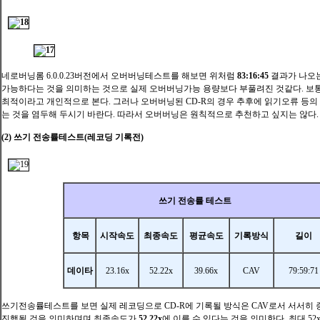
네로버닝롬 6.0.0.23버전에서 오버버닝테스트를 해보면 위처럼
83:16:45
결과가 나오
가능하다는 것을 의미하는 것으로 실제 오버버닝가능 용량보다 부풀려진 것같다. 보통
최적이라고 개인적으로 본다. 그러나 오버버닝된 CD-R의 경우 추후에 읽기오류 등의
는 것을 염두해 두시기 바란다. 따라서 오버버닝은 원칙적으로 추천하고 싶지는 않다.
(2) 쓰기 전송률테스트(레코딩 기록전)
쓰기 전송률 테스트
항목
시작속도
최종속도
평균속도
기록방식
길이
데이타
23.16x
52.22x
39.66x
CAV
79:59:71
쓰기전송률테스트를 보면 실제 레코딩으로 CD-R에 기록될 방식은 CAV로서 서서히
진행될 것을 의미하며며 최종속도가
52.22x
에 이를 수 있다는 것을 의미한다
.
최대 5