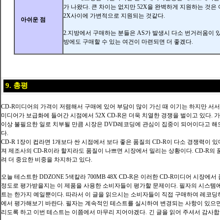
가 나왔다. 큰 차이는 없지만 52X을 완벽하게 지원하는 것은 
2X사이에 가변적으로 지원되는 것같다.
아쉬운 점
2.지방에서 구매하는 분들은 AS가 발생시 다소 번거러움이 
방에도 구매할 수 있는 여건이 마련되면 더 좋겠다.
9. 총평
CD-R미디어의 가격이 저렴해서 구매에 있어 부담이 많이 가신 때 이기는 하지만 서서히
미디어가 보급화에 들어간 시점에서 52X CD-R은 더욱 치열한 경쟁을 벌이고 있다. 
이상 불필요한 일로 치부될 만큼 시장은 DVD레코딩에 관심이 집중이 되어이다고 해
다.
CD-R 1장이 컵라면 1개보다 싼 시점에서 보다 좋은 품질의 CD-R이 다소 경쟁력이 있
져 제조사의 CD-R이라 할지라도 품질이 나쁘면 시장에서 밀리는 상황이다. CD-R의
려 더 중요한 비중을 차지하고 있다.
오늘 테스트한 DDZONE 5색칼라 700MB 48X CD-R은 이러한 CD-R미디어 시장에
정도로 평가받을지는 이 제품을 사용한 소비자들이 평가할 문제이다. 필자의 시스템
트는 한가지 예일뿐이다. 따라서 이 글을 읽으시는 소비자들이 직접 구매하여 레코딩
에서 평가해보기 바란다. 필자는
계속적인 테스트를 실시하여 변경되는 사항이 있으면
리도록 하고 이번 테스트는 이쯤에서 마무리 지어야겠다.
긴 글을 읽어 주셔서 감사