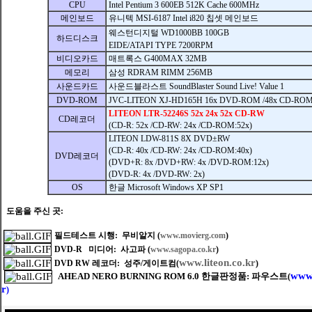
CPU
Intel Pentium 3 600EB 512K Cache 600MHz
메인보드
유니텍 MSI-6187 Intel i820 칩셋 메인보드
웨스턴디지털 WD1000BB 100GB
하드디스크
EIDE/ATAPI TYPE 7200RPM
비디오카드
매트록스 G400MAX 32MB
메모리
삼성 RDRAM RIMM 256MB
사운드카드
사운드블라스트 SoundBlaster Sound Live! Value 1
DVD-ROM
JVC-LITEON XJ-HD165H 16x DVD-ROM /48x CD-RO
LITEON LTR-52246S 52x 24x 52x CD-RW
CD레코더
(CD-R: 52x /CD-RW: 24x /CD-ROM:52x)
LITEON LDW-811S 8X DVD
±
RW
(CD-R: 40x /CD-RW: 24x /CD-ROM:40x)
DVD레코더
(DVD+R: 8x /DVD+RW: 4x /DVD-ROM:12x)
(DVD-R: 4x /DVD-RW: 2x)
OS
한글 Microsoft Windows XP SP1
도움을 주신 곳:
필드테스트 시행: 무비알지 (
www.movierg.com
)
DVD-R 미디어: 사고파 (
www.sagopa.co.kr
)
www.liteon.co.kr
DVD RW 레코더: 성주/게이트컴(
)
www.
AHEAD NERO BURNING ROM 6.0 한글판정품: 파우스트
(
r
)