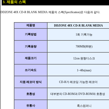
3. 제품의 스펙
DDZONE 48X CD-R BLANK MEDIA
제
품
의 스펙(Specification)은 다음과 같다.
제품명
DDZONE 48X CD-R BLANK MEDIA
기록방법
1회 기록가능
기록용량
700MB(80분)
제품크기
12cm 원형디스크
쓰기속도
1~48x(max)
지원 레코더 방식
CD-R가 레코딩 가능한 레코더
호환성
대부분의 CD
-ROM과 DVD-ROM와 호환성
유통사
훅스컴퍼니