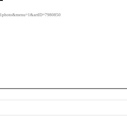
s_01photo&menu=1&artID=7980850