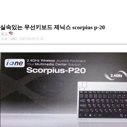
실속있는 무선키보드 제닉스 scorpius p-20
쯩교
조회 :
3082
, 2007/04/29 21:18