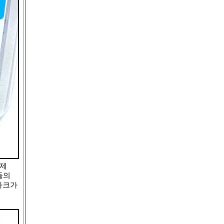
 제
들의
마크가