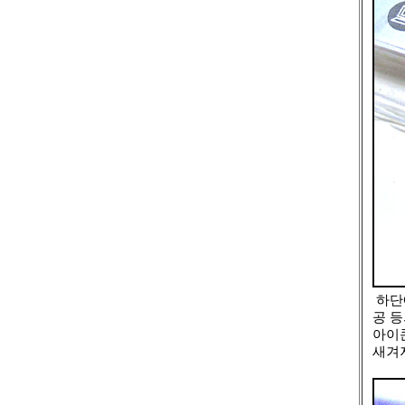
하단
공 
아이
새겨