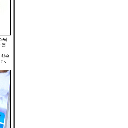
라스틱
때문
 한손
다.