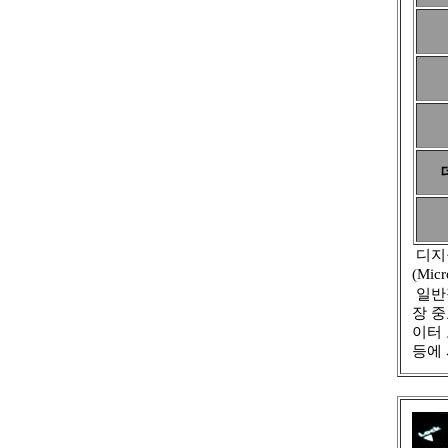
디지
(Mi
일반적
장 
이터
등에