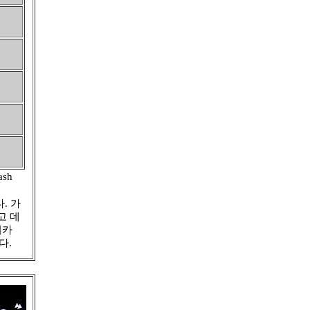
ash
. 가
고 데
디카
다.