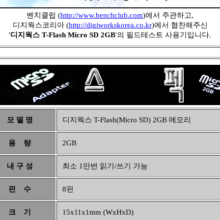
벤치클럽 (
http://www.benchclub.com
)에서 주관하고,
디지웍스코리아 (
http://digiworkskorea.co.kr
)에서 협찬해주신
'
디지웍스 T-Flash Micro SD 2GB
'의 필드테스트 사용기입니다.
모 델 명
디지웍스 T-Flash(Micro SD) 2GB 메모리
용 량
2GB
내 구 성
최소 1만번 읽기/쓰기 가능
핀 수
8핀
크 기
15x11x1mm (WxHxD)