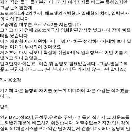
제가 직접 둘다 들어본게 아니라서 여러가지를 비교는 못하겠지만
그냥 눈에훤한게
프로로직1과 2의 차이, 헤드셋의개방형과 밀폐형의 차이, 입력단자
의 차이 입니다
요즘게임 대부분 프로로직2를 지원합니다
그리고 제가 첨에 268dx끼구서 영화한편감상후 벗고나니 땀이 삐질
삐질 났습니다
이거 개방형이라 시원하다더니 뭐야~ 하구 생각하다 자세히 보니 밀
폐형 마개가 부착되어 있더군요
제거후에 다시 써보니 확실히 쉬원하네요 밀폐형으로 이번 여름 지
낼려고 하니 덜덜덜....
입력단자차이는요.. 이건 뭐 설명도 필요없습네다...그냥..많을수록
좋고 편한겁니다ㅡ.ㅡ. (단, 부피가 너무 커지지 않는다면 말이죠.)
2.사용소감
기기에 따른 음향의 차이를 못느껴 미디어에 따른 소감을 적어봤습
니다.
영화
연인DVD(장쯔이,금성무,유덕화 주연) - 이틀전 집에서 그 사운드를
느껴봤기때문에 비교하기 쉬웠습니다. 어쩔수없는거지만 입체감이
집의 5.1채널시스템보다 약간 떨어지는거 같습니다. 허나 상당히 만