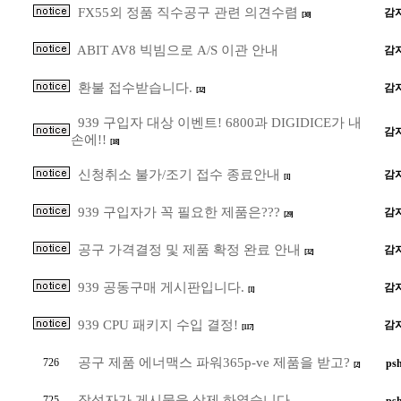
FX55외 정품 직수공구 관련 의견수렴
감
[30]
ABIT AV8 빅빔으로 A/S 이관 안내
감
환불 접수받습니다.
감
[32]
939 구입자 대상 이벤트! 6800과 DIGIDICE가 내
감
손에!!
[18]
신청취소 불가/조기 접수 종료안내
감
[1]
939 구입자가 꼭 필요한 제품은???
감
[29]
공구 가격결정 및 제품 확정 완료 안내
감
[32]
939 공동구매 게시판입니다.
감
[1]
939 CPU 패키지 수입 결정!
감
[117]
공구 제품 에너맥스 파워365p-ve 제품을 받고?
726
ps
[2]
작성자가 게시물을 삭제 하였습니다
725