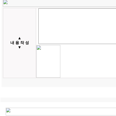
▲
내 용 작 성
▼