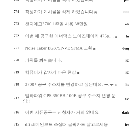
ps
작성자가 게시물을 삭제 하였습니다
724
uu
[1]
샌디에고3700 1주일 사용 38만원
723
wh
이번 에 공구한 애너맥스 노이즈테이커 475p....
722
fu
[4]
Noise Taker EG375P-VE SFMA 교환
721
don
[1]
파워를 봐꺼습니다.
720
id
컴퓨터가 갑자기 다운 현상
719
id
[2]
3700+ 공구 주소지를 변경하고 싶은데요. ㅜ.ㅜ
718
ku
[1]
델타파워 GPS-350BB-100B 공구 주소지 변경 문
717
so
의!!
이번 시퓨공구는 신청자가 거의 없네요
716
dark
dfi-sli메인보드 쓰실때 글픽카드 잘고르세용
715
fr