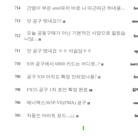
간뎅이 부은 amd유저 바로 나 따근따근 하네용...
714
fr
앗 공구 떳네요!!!
713
mu
[2]
오늘 공동구매가 아닌 기본적인 사양으로 질렀습
712
fr
니당...
[1]
앗 공구 떴네요 ㅎㅎ 아숩당ㅎㅎ
711
op
939 공구에서 6800 카드는 어디로..?
710
narc
[1]
공구 939 아직도 확정 안되었나용?
709
fr
[7]
FX55 공구 1차 초안 확정 완료
708
감
[19]
에너맥스365P-VE(FMA) 공구
706
sm
[2]
자동인 아비트 보드...;;;;
705
fi
[1]
1