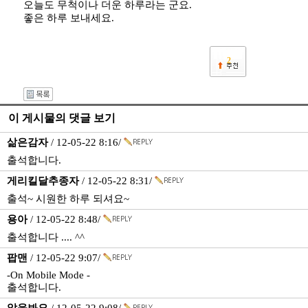
오늘도 무척이나 더운 하루라는 군요.
좋은 하루 보내세요.
2
이 게시물의 댓글 보기
삶은감자
/ 12-05-22 8:16/
출석합니다.
게리킬달추종자
/ 12-05-22 8:31/
출석~ 시원한 하루 되셔요~
용아
/ 12-05-22 8:48/
출석합니다 .... ^^
팝맨
/ 12-05-22 9:07/
-On Mobile Mode -
출석합니다.