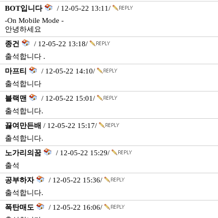
BOT입니다
/ 12-05-22 13:11/
-On Mobile Mode -
안녕하세요
종건
/ 12-05-22 13:18/
출석합니다 .
마프티
/ 12-05-22 14:10/
출석합니다
블랙맨
/ 12-05-22 15:01/
출석합니다.
끓여만든배
/ 12-05-22 15:17/
출석합니다.
노가리의꿈
/ 12-05-22 15:29/
출석
공부하자
/ 12-05-22 15:36/
출석합니다.
폭탄매도
/ 12-05-22 16:06/