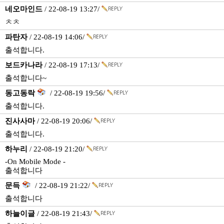
네오마인드
/ 22-08-19 13:27/
ㅊㅊ
파탄자
/ 22-08-19 14:06/
출석합니다.
보드카나라
/ 22-08-19 17:13/
출석합니다~
동고동락
/ 22-08-19 19:56/
출석합니다.
진사사마
/ 22-08-19 20:06/
출석합니다.
하누리
/ 22-08-19 21:20/
-On Mobile Mode -
출석합니다
문득
/ 22-08-19 21:22/
출석합니다
하늘이글
/ 22-08-19 21:43/