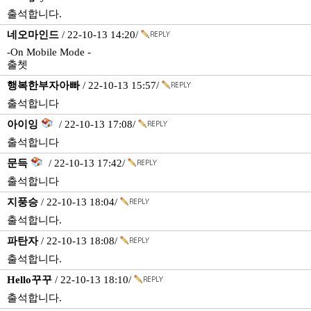
출석합니다.
네오마인드
/ 22-10-13 14:20/
-On Mobile Mode -
출쳇
행복한부자아빠
/ 22-10-13 15:57/
출석합니다
아이잉
/ 22-10-13 17:08/
출석합니다
문득
/ 22-10-13 17:42/
출석합니다
지풍승
/ 22-10-13 18:04/
출석합니다.
파탄자
/ 22-10-13 18:08/
출석합니다.
Hello꾸꾸
/ 22-10-13 18:10/
출석합니다.