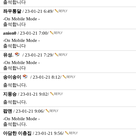
출석합니다
좌우통달
/ 23-01-21 6:49/
-On Mobile Mode -
출석합니다
anion0
/ 23-01-21 7:00/
-On Mobile Mode -
출석합니다
유성.
/ 23-01-21 7:29/
-On Mobile Mode -
출석합니다
송이송이
/ 23-01-21 8:12/
출석합니다.
지풍승
/ 23-01-21 9:02/
출석합니다.
팝맨
/ 23-01-21 9:06/
-On Mobile Mode -
출석합니다.
아담한 이층집
/ 23-01-21 9:56/