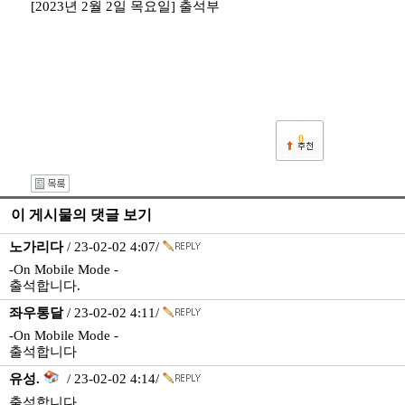
[2023년 2월 2일 목요일] 출석부
0
이 게시물의 댓글 보기
노가리다
/ 23-02-02 4:07/
-On Mobile Mode -
출석합니다.
좌우통달
/ 23-02-02 4:11/
-On Mobile Mode -
출석합니다
유성.
/ 23-02-02 4:14/
출석합니다