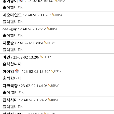
송이송이
/ 23-02-02 10:14/
출석합니다.
네오마인드
/ 23-02-02 11:28/
출석합니다.
cool-guy
/ 23-02-02 12:25/
출석합니다.
지풍승
/ 23-02-02 13:05/
출석합니다.
바인
/ 23-02-02 13:20/
출석합니다.
아이잉
/ 23-02-02 13:50/
출석합니다
다크묵향
/ 23-02-02 14:10/
출석 합니다.
진사사마
/ 23-02-02 16:45/
출석합니다.