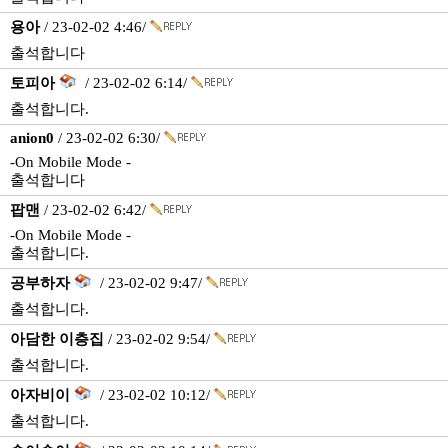
용아
/ 23-02-02 4:46/
출석합니다
토피아
/ 23-02-02 6:14/
출석합니다.
anion0
/ 23-02-02 6:30/
-On Mobile Mode -
출석합니다
팝맨
/ 23-02-02 6:42/
-On Mobile Mode -
출석합니다.
공부하자
/ 23-02-02 9:47/
출석합니다.
아담한 이층집
/ 23-02-02 9:54/
출석합니다.
아자비이
/ 23-02-02 10:12/
출석합니다.