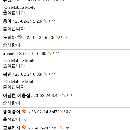
유성.
/ 23-02-24 5:17/
-On Mobile Mode -
출석합니다
용아
/ 23-02-24 5:20/
출석합니다
토피아
/ 23-02-24 6:20/
출석합니다.
anion0
/ 23-02-24 6:30/
-On Mobile Mode -
출석합니다
팝맨
/ 23-02-24 6:38/
-On Mobile Mode -
출석합니다.
아담한 이층집
/ 23-02-24 8:45/
출석합니다.
송이송이
/ 23-02-24 8:47/
출석합니다.
공부하자
/ 23-02-24 9:05/