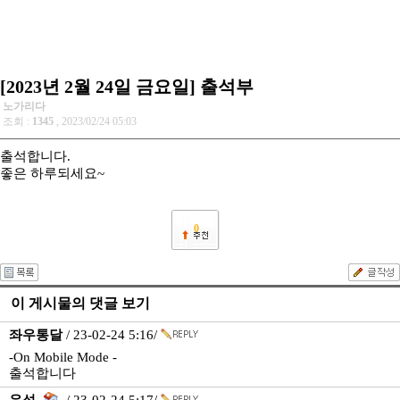
[2023년 2월 24일 금요일] 출석부
노가리다
조회 :
1345
, 2023/02/24 05:03
출석합니다.
좋은 하루되세요~
0
이 게시물의 댓글 보기
좌우통달
/ 23-02-24 5:16/
-On Mobile Mode -
출석합니다