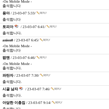
-On Mobile Mode -
출석합니다
용아
/ 23-03-07 5:33/
출석합니다
토피아
/ 23-03-07 6:41/
출석합니다.
anion0
/ 23-03-07 6:45/
-On Mobile Mode -
출석합니다
팝맨
/ 23-03-07 6:46/
-On Mobile Mode -
출석합니다.
파탄자
/ 23-03-07 7:30/
출석합니다.
시골 남자
/ 23-03-07 7:46/
출석합니다.
아담한 이층집
/ 23-03-07 9:14/