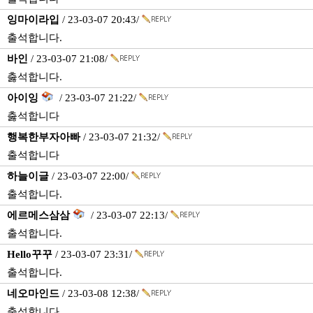
잉마이라입
/ 23-03-07 20:43/
출석합니다.
바인
/ 23-03-07 21:08/
춣석합니다.
아이잉
/ 23-03-07 21:22/
춣석합니다
행복한부자아빠
/ 23-03-07 21:32/
출석합니다
하늘이글
/ 23-03-07 22:00/
출석합니다.
에르메스삼삼
/ 23-03-07 22:13/
출석합니다.
Hello꾸꾸
/ 23-03-07 23:31/
출석합니다.
네오마인드
/ 23-03-08 12:38/
출석합니다