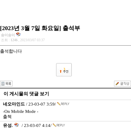
[2023년 3월 7일 화요일] 출석부
송이송이
조회 :
1246
, 2023/03/07 03:37
출석합니다
3
이 게시물의 댓글 보기
네오마인드
/ 23-03-07 3:59/
-On Mobile Mode -
출첵
유성.
/ 23-03-07 4:14/